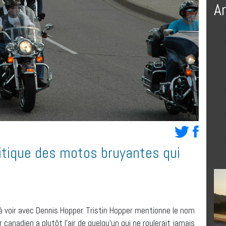
A
ritique des motos bruyantes qui
n à voir avec Dennis Hopper. Tristin Hopper mentionne le nom
canadien a plutôt l’air de quelqu’un qui ne roulerait jamais