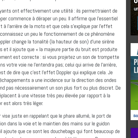
ants ont effectivement une utilité : ils permettraient de
opper commence à déraper un peu. Il affirme que l’essentiel
 l’arrière de la moto et que cela s’explique par l’effet
ous connaissez un peu le fonctionnement de ce phénomène
oppler change la tonalité (la hauteur de son) d’une sirène
et il ajoute que « la majeure partie du bruit est produite
nement est correcte : si vous projetez un son de trompette
ns votre voie ne l’entendra pas; celui qui arrive de l’arrière,
’est de dire que c’est l’effet Doppler qui explique cela. Je
 échappements a une incidence sur la direction des ondes
nd pas nécessairement un son plus fort ou plus discret. De
déplacent à une vitesse très peu élevée par rapport à la
r est alors très léger.
vise juste en rappelant que le phare allumé, le port de
n dans la voie et le maintien des mains sur le guidon
 il ajoute que ce sont les douchebags qui font beaucoup de