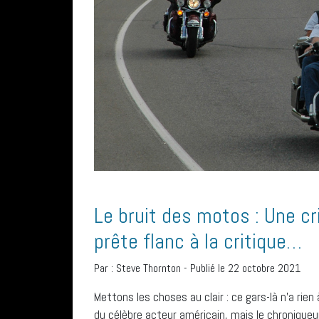
Le bruit des motos : Une c
prête flanc à la critique…
Par :
Steve Thornton
-
Publié le 22 octobre 2021
Mettons les choses au clair : ce gars-là n’a rie
du célèbre acteur américain, mais le chroniqueur 