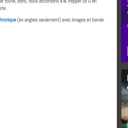
e toute, donc, nous accordons à M. Hopper un D en
ste.
chronique
(en anglais seulement) avec images et bande