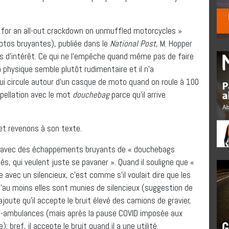
e for an all-out crackdown on unmuffled motorcycles »
otos bruyantes), publiée dans le
National Post
, M. Hopper
es d’intérêt. Ce qui ne l’empêche quand même pas de faire
 physique semble plutôt rudimentaire et il n’a
ui circule autour d’un casque de moto quand on roule à 100
’épellation avec le mot
douchebag
parce qu’il arrive
et revenons à son texte.
ent avec des échappements bruyants de « douchebags
s, qui veulent juste se pavaner ». Quand il souligne que «
 avec un silencieux, c’est comme s’il voulait dire que les
u’au moins elles sont munies de silencieux (suggestion de
 ajoute qu’il accepte le bruit élevé des camions de gravier,
s-ambulances (mais après la pause COVID imposée aux
; bref, il accepte le bruit quand il a une utilité.