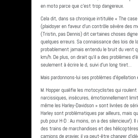
en moto parce que c’est trop dangereux.
Cela dit, dans sa chronique intitulée « The cas
(plaidoyer en faveur d’un contrôle sévère des m
(Tristin, pas Dennis) dit certaines choses dign
quelques erreurs. Sa connaissance des lois de la
probablement jamais entendu le bruit du vent q
km/h. De plus, on dirait qu’il a des problèmes d
seulement à écrire le d, suivi d’un long tiret…
Mais pardonnons-lui ses problèmes d’épellation 
M. Hopper qualifie les motocyclistes qui roul
narcissiques, insécures, émotionnellement limité
même les Harley-Davidson » sont livrées de série
Harley sont problématiques par ailleurs, mais q
pub pour H-D : Au moins, on a des silencieux!). Il
des trains de marchandises et des hélicoptère
camions de gravier, il va peut-être changer d’idée)