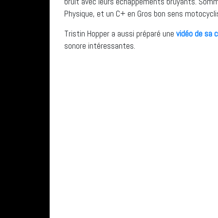
bruit avec leurs échappements bruyants. Somm
Physique, et un C+ en Gros bon sens motocycli
Tristin Hopper a aussi préparé une
vidéo de sa 
sonore intéressantes.