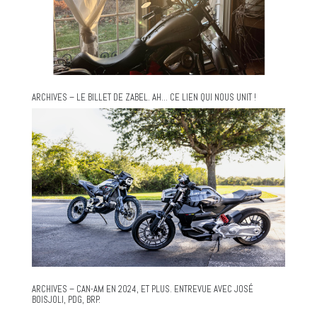
ARCHIVES – LE BILLET DE ZABEL. AH… CE LIEN QUI NOUS UNIT !
ARCHIVES – CAN-AM EN 2024, ET PLUS. ENTREVUE AVEC JOSÉ
BOISJOLI, PDG, BRP.