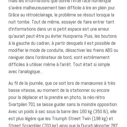
mais les informations que donne l’interface numérique
s’avère malheureusement bien difficile à lire en plein jour.
Grâce au rétroéclairage, le problème se résout lorsque la
nuit tombe. Tout de même, essayer de faire entrer tant
d’informations dans un si petit espace est une erreur
qu’aurait peut-être pu éviter Husqvarna. Puis, les boutons
à la gauche du cadran, à partir desquels il est possible de
modifier le mode de conduite, désactiver les freins ABS ou
naviguer dans l’ordinateur de bord, sont extrêmement
difficiles à utiliser même à l’arrêt. Tout était si simple
avec l’analogique…
Au fil de la journée, que ce soit lors de manœuvres à très
basse vitesse, au moment de la stationner ou encore
pour la déplacer et la prendre en photo, la néo-rétro
Svartpilen 701 se laisse guider sans la moindre opposition.
Avec un poids à sec sous la barre des 160 kg (350 lb), elle
est plus légère que les Triumph Street Twin (198 kg) et
Street Scrambler (203 kg) ainsi que la Ducati Monster 787