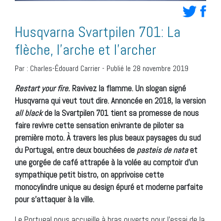
Husqvarna Svartpilen 701: La
flèche, l’arche et l’archer
Par :
Charles-Édouard Carrier
-
Publié le 28 novembre 2019
Restart your fire
.
Ravivez la flamme. Un slogan signé
Husqvarna qui veut tout dire. Annoncée en 2018, la version
all black
de la Svartpilen 701 tient sa promesse de nous
faire revivre cette sensation enivrante de piloter sa
première moto. À travers les plus beaux paysages du sud
du Portugal, entre deux bouchées de
pasteis de nata
et
une gorgée de café attrapée à la volée au comptoir d’un
sympathique petit bistro, on apprivoise cette
monocylindre unique au design épuré et moderne parfaite
pour s’attaquer à la ville.
Le Portugal nous accueille à bras ouverts pour l’essai de la