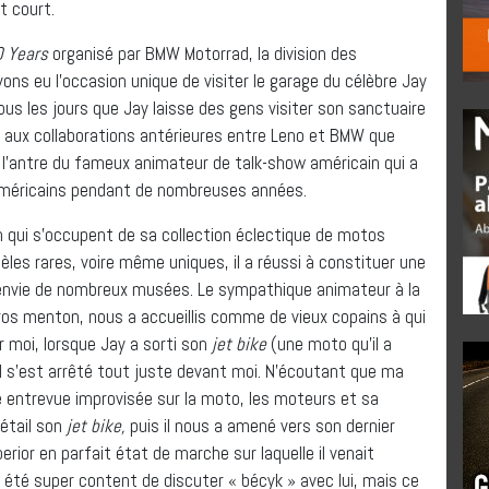
t court.
0 Years
organisé par BMW Motorrad, la division des
s eu l’occasion unique de visiter le garage du célèbre Jay
ous les jours que Jay laisse des gens visiter son sanctuaire
 aux collaborations antérieures entre Leno et BMW que
 l’antre du fameux animateur de talk-show américain qui a
s Américains pendant de nombreuses années.
 qui s’occupent de sa collection éclectique de motos
les rares, voire même uniques, il a réussi à constituer une
l’envie de nombreux musées. Le sympathique animateur à la
gros menton, nous a accueillis comme de vieux copains à qui
r moi, lorsque Jay a sorti son
jet bike
(une moto qu’il a
 il s’est arrêté tout juste devant moi. N’écoutant que ma
e entrevue improvisée sur la moto, les moteurs et sa
détail son
jet bike,
puis il nous a amené vers son dernier
ior en parfait état de marche sur laquelle il venait
ûr été super content de discuter « bécyk » avec lui, mais ce