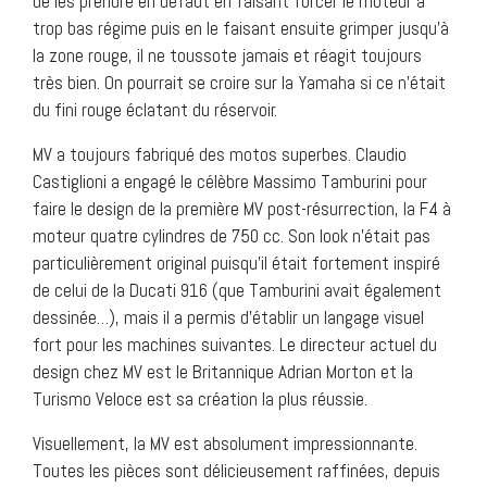
de les prendre en défaut en faisant forcer le moteur à
trop bas régime puis en le faisant ensuite grimper jusqu’à
la zone rouge, il ne toussote jamais et réagit toujours
très bien. On pourrait se croire sur la Yamaha si ce n’était
du fini rouge éclatant du réservoir.
MV a toujours fabriqué des motos superbes. Claudio
Castiglioni a engagé le célèbre Massimo Tamburini pour
faire le design de la première MV post-résurrection, la F4 à
moteur quatre cylindres de 750 cc. Son look n’était pas
particulièrement original puisqu’il était fortement inspiré
de celui de la Ducati 916 (que Tamburini avait également
dessinée…), mais il a permis d’établir un langage visuel
fort pour les machines suivantes. Le directeur actuel du
design chez MV est le Britannique Adrian Morton et la
Turismo Veloce est sa création la plus réussie.
Visuellement, la MV est absolument impressionnante.
Toutes les pièces sont délicieusement raffinées, depuis