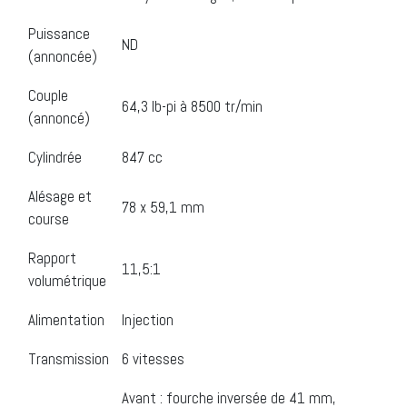
Puissance
ND
(annoncée)
Couple
64,3 lb-pi à 8500 tr/min
(annoncé)
Cylindrée
847 cc
Alésage et
78 x 59,1 mm
course
Rapport
11,5:1
volumétrique
Alimentation
Injection
Transmission
6 vitesses
Avant : fourche inversée de 41 mm,