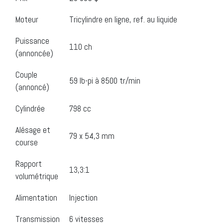
Moteur
Tricylindre en ligne, ref. au liquide
Puissance
110 ch
(annoncée)
Couple
59 lb-pi à 8500 tr/min
(annoncé)
Cylindrée
798 cc
Alésage et
79 x 54,3 mm
course
Rapport
13,3:1
volumétrique
Alimentation
Injection
Transmission
6 vitesses