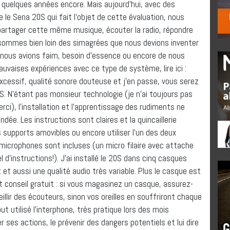
 ça quelques années encore. Mais aujourd’hui, avec des
e Sena 20S qui fait l’objet de cette évaluation, nous
artager cette même musique, écouter la radio, répondre
 sommes bien loin des simagrées que nous devions inventer
 nous avions faim, besoin d’essence ou encore de nous
auvaises expériences avec ce type de système, lire ici :
 excessif, qualité sonore douteuse et j’en passe, vous serez
S. N’étant pas monsieur technologie (je n’ai toujours pas
erci), l’installation et l’apprentissage des rudiments ne
ée. Les instructions sont claires et la quincaillerie
es supports amovibles ou encore utiliser l’un des deux
icrophones sont incluses (un micro filaire avec attache
l d’instructions!). J’ai installé le 20S dans cinq casques
et aussi une qualité audio très variable. Plus le casque est
tit conseil gratuit : si vous magasinez un casque, assurez-
llir des écouteurs, sinon vos oreilles en souffriront chaque
ut utilisé l’interphone, très pratique lors des mois
ses actions, le prévenir des dangers potentiels et lui dire