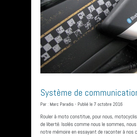
Système de communication
Par :
Marc Paradis
-
Publié le 7 octobre 2016
Rouler à moto constitue, pour nous, motocycli
de liberté. Isolés comme nous le sommes, nous po
notre mémoire en essayant de raconter à nos 