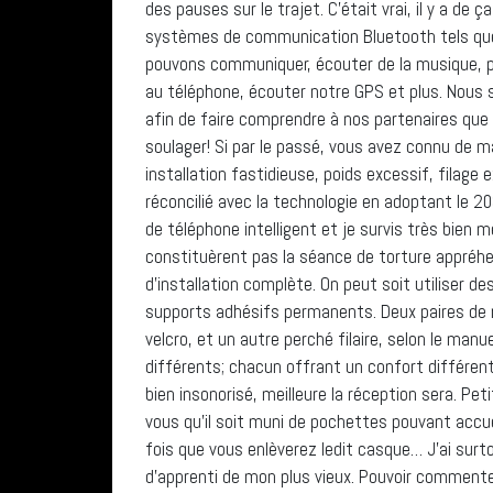
des pauses sur le trajet. C’était vrai, il y a de
systèmes de communication Bluetooth tels que l
pouvons communiquer, écouter de la musique, p
au téléphone, écouter notre GPS et plus. Nous
afin de faire comprendre à nos partenaires que
soulager! Si par le passé, vous avez connu de m
installation fastidieuse, poids excessif, filage
réconcilié avec la technologie en adoptant le 20
de téléphone intelligent et je survis très bien m
constituèrent pas la séance de torture appréhend
d’installation complète. On peut soit utiliser d
supports adhésifs permanents. Deux paires de m
velcro, et un autre perché filaire, selon le manue
différents; chacun offrant un confort différent 
bien insonorisé, meilleure la réception sera. Pe
vous qu’il soit muni de pochettes pouvant accuei
fois que vous enlèverez ledit casque… J’ai surto
d’apprenti de mon plus vieux. Pouvoir commenter 