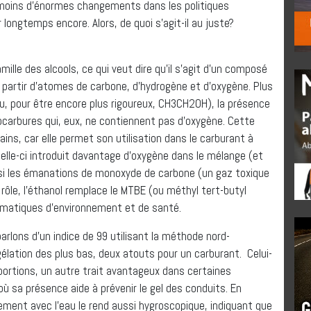
à moins d’énormes changements dans les politiques
longtemps encore. Alors, de quoi s’agit-il au juste?
mille des alcools, ce qui veut dire qu’il s’agit d’un composé
partir d’atomes de carbone, d’hydrogène et d’oxygène. Plus
, pour être encore plus rigoureux, CH3CH2OH), la présence
ocarbures qui, eux, ne contiennent pas d’oxygène. Cette
ins, car elle permet son utilisation dans le carburant à
celle-ci introduit davantage d’oxygène dans le mélange (et
si les émanations de monoxyde de carbone (un gaz toxique
rôle, l’éthanol remplace le MTBE (ou méthyl tert-butyl
lématiques d’environnement et de santé.
parlons d’un indice de 99 utilisant la méthode nord-
élation des plus bas, deux atouts pour un carburant. Celui-
portions, un autre trait avantageux dans certaines
ù sa présence aide à prévenir le gel des conduits. En
rement avec l’eau le rend aussi hygroscopique, indiquant que