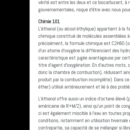
vérité est entre les deux et ce biocarburant, 
gouvernementales, risque d’être avec nous pour 
Chimie 101
L’éthanol (ou alcool éthylique) appartient à la fa
chimique constitué de molécules assemblées à 
précisément, la formule chimique est C2H6O (ou
d’un atome d’oxygène la différenciant des hydr
caractéristique est jugée avantageuse par certa
titre d’agent d’oxygénation. En d’autres mots, 
donc la chambre de combustion), réduisant ain
produit par la combustion incomplète). Dans ce 
éther) utilisé antérieurement et lié à des prob
L’éthanol offre aussi un indice d’octane élevé (
américaine de R+M/2), ainsi qu’un point de cong
ci est également miscible à l’eau en toutes pro
conditions, notamment en utilisation hivernale o
contrepartie, sa capacité de se mélanger si lib