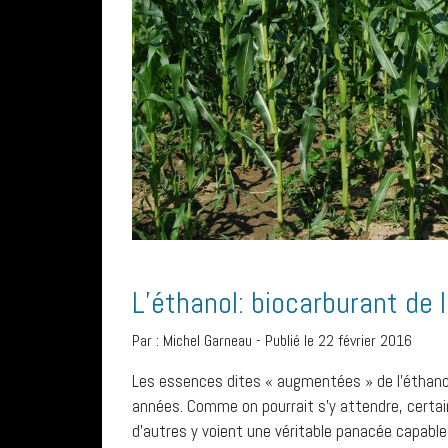
L’éthanol: biocarburant de 
Par :
Michel Garneau
-
Publié le 22 février 2016
Les essences dites « augmentées » de l’éthanol
années. Comme on pourrait s’y attendre, certai
d’autres y voient une véritable panacée capabl