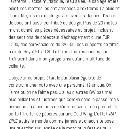
l’extrême. L’acide muriatique, l’eau salée, le sablage et les
peintures mattes les ont amenées à l’extrême. La pluie et
l’humidité, les routes de gravier avec les flaques d’eau et
de boue ont aussi contribué au design. Plus de 20 motos
m’ont donné les pièces nécessaires au projet, incluant
des sections de collecteur d’échappement d’une FJR
1300, des pare-chaleurs de SV 650, des supports de filtre
à air de Royal Star 1300 et bien d’autres choses qui
traînaient dans mon garage ainsi qu’une multitude de
collants.
L’objectif du projet était le pur plaisir égoïste de
construire une moto avec une personnalité unique. On
l’aime ou on ne l’aime pas. J’ai eu d’autres GW pas mal
plus brillantes et lustrées que celle-là dans le passé, mais
personne ou à peu près ne s’intéressait à mon produit. On
se fait traiter de pépères sur une Gold Wing. L’effet
RAT
BIKE
attire le monde comme jamais et chacun te pose
une question sur l’année de la moto ou qu’est-ce qui lui