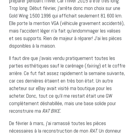
préparer pendant l’hiver. Car l’hiver 2015 a été très long.
Trop long. Début février, j’arrête donc mon choix sur une
Gold Wing 1500 1996 qui affichait seulement 81 600 km.
Elle porte la mention VGA (véhicule gravement accidenté),
mais l’accident léger n’a fait qu’endommager les valises
et ses supports. Rien de majeur à réparer! J’ai les pièces
disponibles à la maison.
Il faut dire que j’avais vendu pratiquement toutes les
parties esthétiques sauf le carénage (
fairing
) et le coffre
arrière. Ce fut fait assez rapidement la semaine suivante,
car ces dernières étaient en très bon état. Un autre
acheteur sur eBay avait visité ma boutique pour les
acheter. Donc, tout ce qu’il me restait était une GW
complètement déshabillée, mais une base solide pour
reconstruire ma
RAT BIKE.
De février à mars, j’ai ramassé toutes les pièces
nécessaires à la reconstruction de mon
RAT
. Un donneur