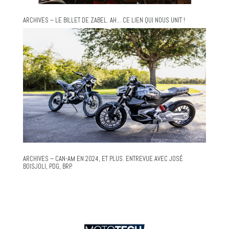
ARCHIVES – LE BILLET DE ZABEL. AH… CE LIEN QUI NOUS UNIT !
ARCHIVES – CAN-AM EN 2024, ET PLUS. ENTREVUE AVEC JOSÉ
BOISJOLI, PDG, BRP.