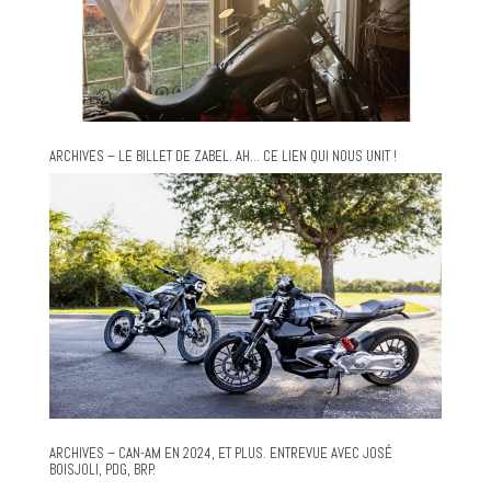
ARCHIVES – LE BILLET DE ZABEL. AH… CE LIEN QUI NOUS UNIT !
ARCHIVES – CAN-AM EN 2024, ET PLUS. ENTREVUE AVEC JOSÉ
BOISJOLI, PDG, BRP.