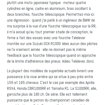
plutôt une moto japonaise typique : moteur quatre
cylindres en ligne, cadre en aluminium, bras oscillant à
deux branches, fourche télescopique. Permettez-moi ici
une digression : quand j’ai parlé à un ingénieur de BMW de
ma surprise à la vue d’une fourche télescopique sur la RR,
il m’a avoué qu’au tout premier stade de conception, la
firme a fait des essais avec une fourche Telelever
montée sur une Suzuki GSX-R1000. Mais aucun des pilotes
ne l’a vraiment aimée : elle ne donnait pas le même
feedback que la fourche télescopique quand on approche
de la limite d’adhérence des pneus. Adieu Telelever, donc.
La plupart des modèles de superbike actuels livrent une
puissance à la roue arrière qui se situe à peu près entre
155 et 165 chevaux. C’est le cas par exemple des Aprilia
RSV4, Honda CBR1000RR et Yamaha R1. La S1000RR, elle,
garroche plus de 180 ch. De série. Elle est tellement
puissante que le patron du championnat canadien de