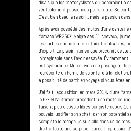
disais que les motocyclistes qui adhéraient à c
véritablement passionnés par la moto. Se conten
C’est bien beau la raison… mais la passion dan
Après avoir possédé des motos d’une centaine 
Yamaha WR250X. Malgré ses 31 chevaux, je me 
les sorties sur autoroute étaient réalisables, 
d’exploit. Le plaisir intense que procurait cett
inimaginable sans l’avoir essayée. Évidemment, c
est symbolique. Même avec une passagère de pet
représente un homicide volontaire à la relation.
a possibilité de partir en voyage si vous êtes enc
J’ai fait l’acquisition, en mars 2014, d’une Yam
la FZ-09 l’automne précédent, une moto équipé
faisant plus d’essais libres sur piste depuis 1
pouvais justifier son achat, car son potentiel se
complété le rodage, je suis allé dans un de mes 
droit à toute une surprise : j’ai eu l’impression