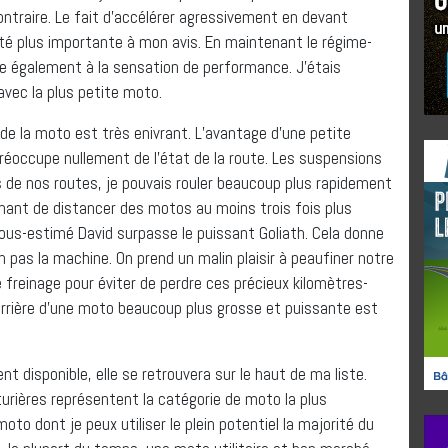
contraire. Le fait d’accélérer agressivement en devant
té plus importante à mon avis. En maintenant le régime-
e également à la sensation de performance. J’étais
avec la plus petite moto.
el de la moto est très enivrant. L’avantage d’une petite
éoccupe nullement de l’état de la route. Les suspensions
s de nos routes, je pouvais rouler beaucoup plus rapidement
ant de distancer des motos au moins trois fois plus
ous-estimé David surpasse le puissant Goliath. Cela donne
on pas la machine. On prend un malin plaisir à peaufiner notre
e freinage pour éviter de perdre ces précieux kilomètres-
e arrière d’une moto beaucoup plus grosse et puissante est
nt disponible, elle se retrouvera sur le haut de ma liste.
rières représentent la catégorie de moto la plus
oto dont je peux utiliser le plein potentiel la majorité du