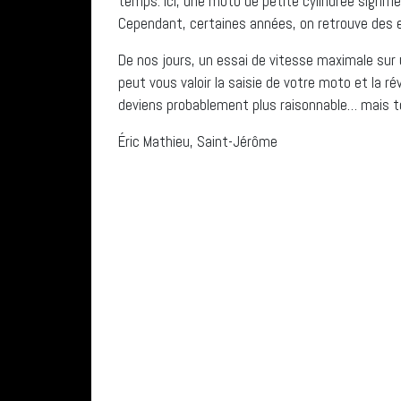
temps. Ici, une moto de petite cylindrée signifi
Cependant, certaines années, on retrouve des 
De nos jours, un essai de vitesse maximale sur
peut vous valoir la saisie de votre moto et la ré
deviens probablement plus raisonnable… mais t
Éric Mathieu, Saint-Jérôme