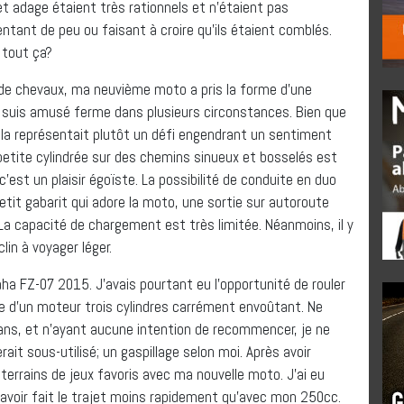
et adage étaient très rationnels et n’étaient pas
tant de peu ou faisant à croire qu’ils étaient comblés.
s tout ça?
de chevaux, ma neuvième moto a pris la forme d’une
suis amusé ferme dans plusieurs circonstances. Bien que
cela représentait plutôt un défi engendrant un sentiment
e petite cylindrée sur des chemins sinueux et bosselés est
’est un plaisir égoïste. La possibilité de conduite en duo
it gabarit qui adore la moto, une sortie sur autoroute
 La capacité de chargement est très limitée. Néanmoins, il y
lin à voyager léger.
aha FZ-07 2015. J’avais pourtant eu l’opportunité de rouler
e d’un moteur trois cylindres carrément envoûtant. Ne
0 ans, et n’ayant aucune intention de recommencer, je ne
rait sous-utilisé; un gaspillage selon moi. Après avoir
terrains de jeux favoris avec ma nouvelle moto. J’ai eu
 d’avoir fait le trajet moins rapidement qu’avec mon 250cc.