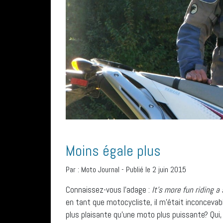
Moins égale plus
Par :
Moto Journal
-
Publié le 2 juin 2015
Connaissez-vous l’adage :
It’s more fun riding a
en tant que motocycliste, il m’était inconceva
plus plaisante qu’une moto plus puissante? Qui, 