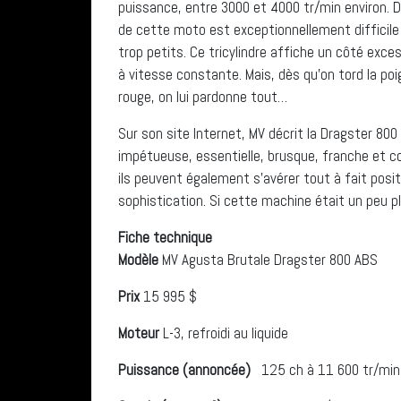
puissance, entre 3000 et 4000 tr/min environ. Di
de cette moto est exceptionnellement difficile
trop petits. Ce tricylindre affiche un côté exce
à vitesse constante. Mais, dès qu’on tord la po
rouge, on lui pardonne tout…
Sur son site Internet, MV décrit la Dragster 80
impétueuse, essentielle, brusque, franche et col
ils peuvent également s’avérer tout à fait posi
sophistication. Si cette machine était un peu pl
Fiche technique
Modèle
MV Agusta Brutale Dragster 800 ABS
Prix
15 995 $
Moteur
L-3, refroidi au liquide
Puissance (annoncée)
125 ch à 11 600 tr/min