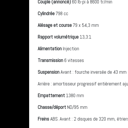
Couple (annoncé)
60 lb-pi à 8600 tr/min
Cylindrée
798 cc
Alésage et course
79 x 54,3 mm
Rapport volumétrique
13,3:1
Alimentation
Injection
Transmission
6 vitesses
Suspension
Avant : fourche inversée de 43 mm
Arrière : amortisseur progressif entièrement a
Empattement
1380 mm
Chasse/déport
ND/95 mm
Freins
ABS. Avant : 2 disques de 320 mm, étrier