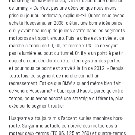
marketing de BMW Motorrad, c’était d’abord une question
de timing. « Ce n’est pas une décision que nous avons
prise du jour au lendemain, explique-t-il. Quand nous avons
acheté Husqvarna, en 2008, c’était une bonne idée parce
qu’il y avait beaucoup de jeunes actifs dans les segments
motocross et sport-enduro. Puis la crise est arrivée et ce
marché a fondu de 50, 60, et même 70 %. On ne voyait
pas la lumière au bout du tunnel. Or, il y a un point à partir
duquel on doit décider d’arrêter d’enregistrer des pertes,
et pour nous ce point est arrivé à la fin de 2012. » Depuis,
toutefois, ce segment de marché connaît un
redressement. Est-ce que BMW a quand même bien fait
de vendre Husqvarna? « Oui, répond Faust, parce qu’entre-
temps, nous avons adopté une stratégie différente, plus
axée sur le segment routier.
Husqvarna a toujours mis l’accent sur les machines hors-
route. Sa gamme actuelle comprend des motocross à
moteur deux-temps (TC 85, 125 et 250) et quatre-temps