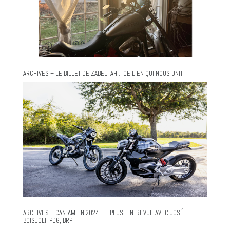
ARCHIVES – LE BILLET DE ZABEL. AH… CE LIEN QUI NOUS UNIT !
ARCHIVES – CAN-AM EN 2024, ET PLUS. ENTREVUE AVEC JOSÉ
BOISJOLI, PDG, BRP.