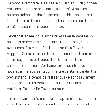
Hailwood a remporté le TT de l’île du Man en 1978 (l’original
est dans un musée privé aux États-Unis). À part les
commentaires chuchotés par notre guide, l’endroit est
très silencieux. On se croirait parfois dans un lieu de culte
plutôt que dans un musée de motos.
Pendant la soirée, nous avons pu essayer la Monster 821
pour la première fois sur un court trajet urbain; nous
avons monté la colline San Luca jusqu’à la Piazza
Maggiore. Sur la place centrale, une escorte policière et un
tapis rouge nous ont accueillis (Ducati sait faire les
choses…!). Une foule s’est aussitôt assemblée autour de
nous et je me suis senti comme une célébrité pendant un
bref instant, le temps de réaliser que ce sont seulement
les motos qui intéressaient la foule… Puis nous sommes
entrés au Palazzo Re Enzo pour souper.
En ressortant, après une gelato exquise et un expresso, il
y avait encore autant de monde sur la place, sinon plus.