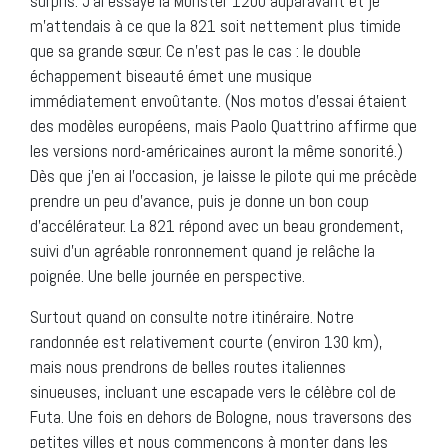
surpris. J’ai essayé la Monster 1200 auparavant et je
m’attendais à ce que la 821 soit nettement plus timide
que sa grande sœur. Ce n’est pas le cas : le double
échappement biseauté émet une musique
immédiatement envoûtante. (Nos motos d’essai étaient
des modèles européens, mais Paolo Quattrino affirme que
les versions nord-américaines auront la même sonorité.)
Dès que j’en ai l’occasion, je laisse le pilote qui me précède
prendre un peu d’avance, puis je donne un bon coup
d’accélérateur. La 821 répond avec un beau grondement,
suivi d’un agréable ronronnement quand je relâche la
poignée. Une belle journée en perspective.
Surtout quand on consulte notre itinéraire. Notre
randonnée est relativement courte (environ 130 km),
mais nous prendrons de belles routes italiennes
sinueuses, incluant une escapade vers le célèbre col de
Futa. Une fois en dehors de Bologne, nous traversons des
petites villes et nous commençons à monter dans les