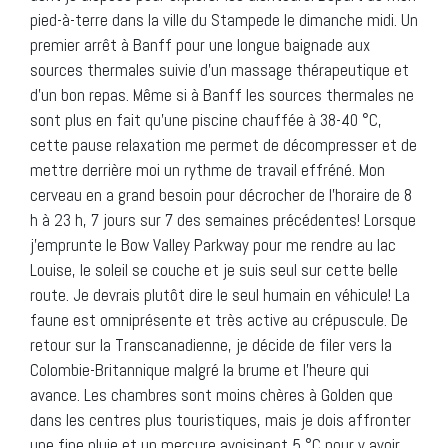
pied-à-terre dans la ville du Stampede le dimanche midi. Un
premier arrêt à Banff pour une longue baignade aux
sources thermales suivie d’un massage thérapeutique et
d’un bon repas. Même si à Banff les sources thermales ne
sont plus en fait qu’une piscine chauffée à 38-40 °C,
cette pause relaxation me permet de décompresser et de
mettre derrière moi un rythme de travail effréné. Mon
cerveau en a grand besoin pour décrocher de l’horaire de 8
h à 23 h, 7 jours sur 7 des semaines précédentes! Lorsque
j’emprunte le Bow Valley Parkway pour me rendre au lac
Louise, le soleil se couche et je suis seul sur cette belle
route. Je devrais plutôt dire le seul humain en véhicule! La
faune est omniprésente et très active au crépuscule. De
retour sur la Transcanadienne, je décide de filer vers la
Colombie-Britannique malgré la brume et l’heure qui
avance. Les chambres sont moins chères à Golden que
dans les centres plus touristiques, mais je dois affronter
une fine pluie et un mercure avoisinant 5 °C pour y avoir