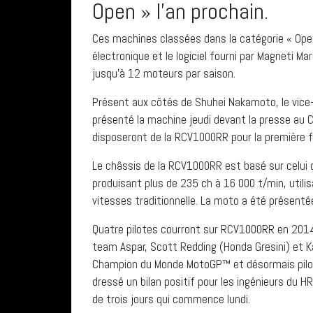
Open » l’an prochain.
Ces machines classées dans la catégorie « Ope
électronique et le logiciel fourni par Magneti Mare
jusqu’à 12 moteurs par saison.
Présent aux côtés de Shuhei Nakamoto, le vice-
présenté la machine jeudi devant la presse au C
disposeront de la RCV1000RR pour la première foi
Le châssis de la RCV1000RR est basé sur celui
produisant plus de 235 ch à 16 000 t/min, utili
vitesses traditionnelle. La moto a été présenté
Quatre pilotes courront sur RCV1000RR en 2014 :
team Aspar, Scott Redding (Honda Gresini) et K
Champion du Monde MotoGP™ et désormais pilot
dressé un bilan positif pour les ingénieurs du H
de trois jours qui commence lundi.