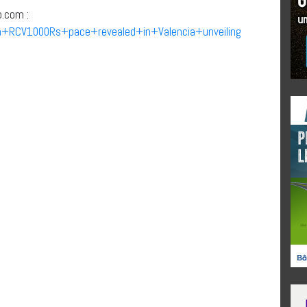
p.com :
a+RCV1000Rs+pace+revealed+in+Valencia+unveiling