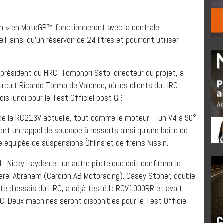
n » en MotoGP™ fonctionneront avec la centrale
lli ainsi qu’un réservoir de 24 litres et pourront utiliser
président du HRC, Tomonori Sato, directeur du projet, a
ircuit Ricardo Tormo de Valence, où les clients du HRC
s lundi pour le Test Officiel post-GP.
 de la RC213V actuelle, tout comme le moteur – un V4 à 90°
sant un rappel de soupape à ressorts ainsi qu’une boîte de
e équipée de suspensions Öhlins et de freins Nissin.
 Nicky Hayden et un autre pilote que doit confirmer le
arel Abraham (Cardion AB Motoracing). Casey Stoner, double
e d’essais du HRC, a déjà testé la RCV1000RR et avait
RC. Deux machines seront disponibles pour le Test Officiel