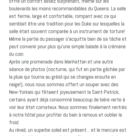
offre un confort assez surprenant, même sur les
boulevards les moins recommandables du Queens. La selle
est ferme, large et confortable, rompant avec ce qui
semblait être une tradition pour les Duke sur lesquelles la
selle était souvent comparée à un instrument de torture!
Même la partie du passager s’acquitte bien de sa tâche et
peut convenir pour plus qu’une simple balade à la crèmerie
du coin.
Après une promenade dans Manhattan et une autre
séance de photos (nocturne, qui fut en partie gâchée par
la pluie qui tourna au grésil qui se changea ensuite en
neige!), nous nous sommes offert un souper avec des
New-Yorkais qui fêtaient joyeusement la Saint-Patrick,
certains ayant déjà consommé beaucoup de bière verte à
voir leur état comateux. Nous sommes finalement rentrés
à notre hôtel pour profiter du bain à remous et oublier le
froid.
Au réveil, un superbe soleil est présent… et le mercure est