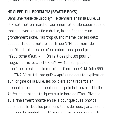
NO SLEEP TILL BROOKLYN! (BEASTIE BOYS)
Dans une ruelle de Brooklyn, je démarre enfin la Duke. Le
LC4 set met en marche facilement et le silencieux sous le
moteur, avec sa sortie à droite, laisse échapper un
grondement riche. Pas trop quand même, car les deux
occupants de la voiture identifiée NYPD qui vient de
s’arrêter tout près ne m’en parlent pas quand je
m’approche d’eux. « — On fait des photos pour un
magazine moto, c’est OK ici? — Bien sûr, pas de
problème, c’est quoi la moto? — C’est une KTM Duke 690.
— KTM? C’est fait par qui? » Après une courte explication
sur l’origine de la Duke, les policiers sont repartis en
prenant le temps de mentionner qu’ils la trouvaient belle.
Après les photos statiques sur le bord de l’East River, je
suis finalement monté en selle pour quelques photos
dans la ruelle. Dès les premiers tours de roue, j’ai classé la
position de conduite en tête de ma liste pour une moto