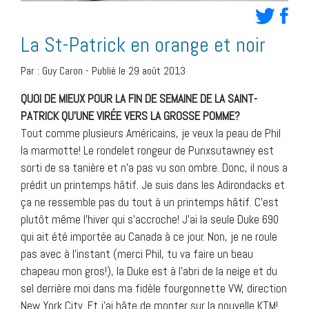
La St-Patrick en orange et noir
Par :
Guy Caron
-
Publié le 29 août 2013
QUOI DE MIEUX POUR LA FIN DE SEMAINE DE LA SAINT-
PATRICK QU’UNE VIRÉE VERS LA GROSSE POMME?
Tout comme plusieurs Américains, je veux la peau de Phil
la marmotte! Le rondelet rongeur de Punxsutawney est
sorti de sa tanière et n’a pas vu son ombre. Donc, il nous a
prédit un printemps hâtif. Je suis dans les Adirondacks et
ça ne ressemble pas du tout à un printemps hâtif. C’est
plutôt même l’hiver qui s’accroche! J’ai la seule Duke 690
qui ait été importée au Canada à ce jour. Non, je ne roule
pas avec à l’instant (merci Phil, tu va faire un beau
chapeau mon gros!), la Duke est à l’abri de la neige et du
sel derrière moi dans ma fidèle fourgonnette VW, direction
New York City. Et j’ai hâte de monter sur la nouvelle KTM!