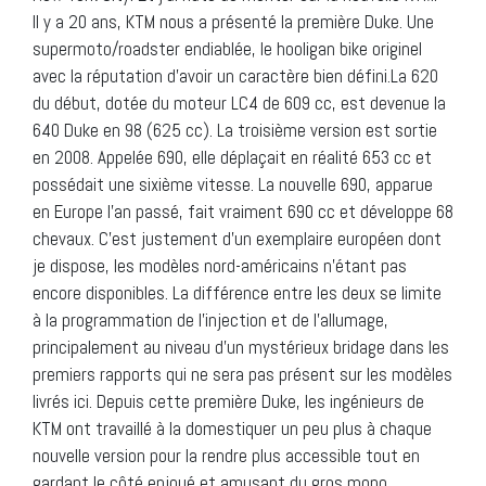
Il y a 20 ans, KTM nous a présenté la première Duke. Une
supermoto/roadster endiablée, le hooligan bike originel
avec la réputation d’avoir un caractère bien défini.La 620
du début, dotée du moteur LC4 de 609 cc, est devenue la
640 Duke en 98 (625 cc). La troisième version est sortie
en 2008. Appelée 690, elle déplaçait en réalité 653 cc et
possédait une sixième vitesse. La nouvelle 690, apparue
en Europe l’an passé, fait vraiment 690 cc et développe 68
chevaux. C’est justement d’un exemplaire européen dont
je dispose, les modèles nord-américains n’étant pas
encore disponibles. La différence entre les deux se limite
à la programmation de l’injection et de l’allumage,
principalement au niveau d’un mystérieux bridage dans les
premiers rapports qui ne sera pas présent sur les modèles
livrés ici. Depuis cette première Duke, les ingénieurs de
KTM ont travaillé à la domestiquer un peu plus à chaque
nouvelle version pour la rendre plus accessible tout en
gardant le côté enjoué et amusant du gros mono.