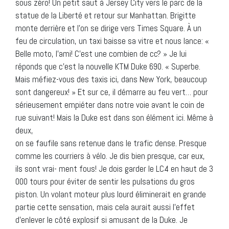
sous zéro! Un petit saut à Jersey City vers le parc de la
statue de la Liberté et retour sur Manhattan. Brigitte
monte derrière et l’on se dirige vers Times Square. À un
feu de circulation, un taxi baisse sa vitre et nous lance: «
Belle moto, l’ami! C’est une combien de cc? » Je lui
réponds que c’est la nouvelle KTM Duke 690. « Superbe.
Mais méfiez-vous des taxis ici, dans New York, beaucoup
sont dangereux! » Et sur ce, il démarre au feu vert… pour
sérieusement empiéter dans notre voie avant le coin de
rue suivant! Mais la Duke est dans son élément ici. Même à
deux,
on se faufile sans retenue dans le trafic dense. Presque
comme les courriers à vélo. Je dis bien presque, car eux,
ils sont vrai- ment fous! Je dois garder le LC4 en haut de 3
000 tours pour éviter de sentir les pulsations du gros
piston. Un volant moteur plus lourd éliminerait en grande
partie cette sensation, mais cela aurait aussi l’effet
d’enlever le côté explosif si amusant de la Duke. Je