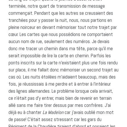
terminée, notre quart de transmission de message
commençait. Pendant que les autres se creusaient des
tranchées pour y passer la nuit, nous, nous partions en
pleine noirceur en devant mémoriser tout notre trajet par
cœur. Les cartes que nous possédions ne comportaient
aucun nom de rue, seulement des numéros. Je devais
donc me tracer un chemin dans ma tête, parce qu’il me
serait impossible de lire la carte en chemin. Parfois les
ponts inscrits sur la carte n’existaient plus une fois rendu
sur place, il me fallait donc mémoriser un second trajet au
cas où. Les nuits étoilées m’aidaient beaucoup, mais des
fois, je réussissais à me perdre et à entrer à l’intérieur
des lignes allemandes. Le problème lorsque cela arrivait,
ce n’était pas d’y entrer, mais bien de revenir en terrain
allié sans me faire tirer dessus par mes confrères. J’ai
déjà eu à chanter
La Madelon
car j’avais oublié mon mot
de passe! C’était assez stressant car les gars du
Régiment de la Chaudière tiraient d’abord et posaient les