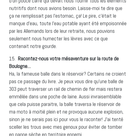
d’un pouce carré qui devait nous fournir tous les éléments
nutritifs dont nous avions besoin. Laisse-moi te dire que
ça ne remplissait pas l’estomac, ça! Le pire, c’était le
manque d’eau, toute l’eau potable ayant été empoisonnée
par les Allemands lors de leur retraite, nous pouvions
seulement nous humecter les lèvres avec ce que
contenait notre gourde.
15.
Racontez-nous votre mésaventure sur la route de
Boulogne…
Ha, la fameuse balle dans le réservoir? Certains ne croient
pas ce passage du livre. Je peux vous dire qu’une balle de
303 peut traverser un rail de chemin de fer mais restera
emmêlée dans une poche de laine. Aussi invraisemblable
que cela puisse paraitre, la balle traversa le réservoir de
ma moto à moitié plein et ne provoqua aucune explosion,
sinon je ne serais pas ici pour vous le raconter! J’ai tenté
sceller les trous avec mes genoux pour éviter de tomber
en panne sèche en territoire ennemi.