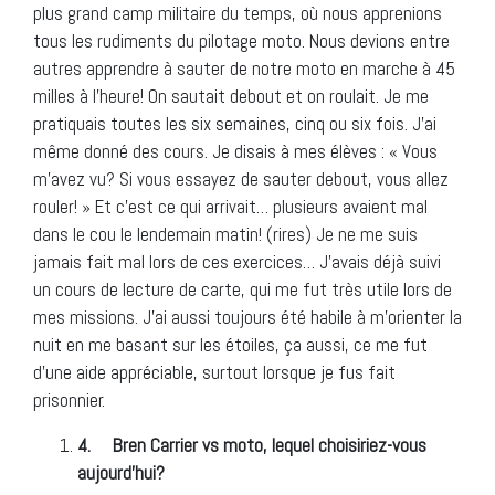
plus grand camp militaire du temps, où nous apprenions
tous les rudiments du pilotage moto. Nous devions entre
autres apprendre à sauter de notre moto en marche à 45
milles à l’heure! On sautait debout et on roulait. Je me
pratiquais toutes les six semaines, cinq ou six fois. J’ai
même donné des cours. Je disais à mes élèves : « Vous
m’avez vu? Si vous essayez de sauter debout, vous allez
rouler! » Et c’est ce qui arrivait… plusieurs avaient mal
dans le cou le lendemain matin! (rires) Je ne me suis
jamais fait mal lors de ces exercices… J’avais déjà suivi
un cours de lecture de carte, qui me fut très utile lors de
mes missions. J’ai aussi toujours été habile à m’orienter la
nuit en me basant sur les étoiles, ça aussi, ce me fut
d’une aide appréciable, surtout lorsque je fus fait
prisonnier.
4.
Bren Carrier vs moto, lequel choisiriez-vous
aujourd’hui?