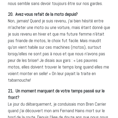
nous semble sans devoir toujours être sur nos gardes.
20.
Avez-vous refait de la moto depuis?
Non, jamais! Quand je suis revenu, j’ai bien hésité entre
m’acheter une moto ou une voiture, mais étant donné que
je suis revenu en hiver et que ma future femme n’était
pas friande de motos, le choix fut facile. Mais maudit
qu’on vient habile sur ces machines (motos), surtout
lorsqu’elles ne sont pas à nous et que nous n’avons pas
peur de les briser! Je disais aux gars : « Les pauvres
motos, elles doivent trouver le temps long quand elles me
voient monter en selle! » On leur payait la traite en
tabarnouche!
21.
Un moment marquant de votre temps passé sur le
front?
Le jour du débarquement, je conduisais mon Bren Carrier
quand j’ai découvert mon ami Fernand Hains mort sur le
bord de la route. Depuis l’âge de douze ans que nous nous