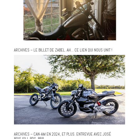
ARCHIVES – LE BILLET DE ZABEL. AH… CE LIEN QUI NOUS UNIT !
ARCHIVES – CAN-AM EN 2024, ET PLUS. ENTREVUE AVEC JOSÉ
BOISJOLI, PDG, BRP.