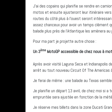
J’ai des copains qui planifie se rendre en cami
motos et ensuite ajusteront leur itinéraire vers
routes du côté plus à l’ouest seront intéressante
assez chanceux pour avoir un temps clément qui 
balade plus près de l’Atlantique les amènera au
Pour ma part je projette autre chose :
ème
Un 3
MotoGP accessible de chez nous à mo
Après avoir visité Laguna Seca et Indianapolis 
arrêt au tout nouveau Circuit Of The Americas à
Je ferai de même : une balade au Texas semble
Je planifie un départ 13 avril, de chez moi si a
empruntée sera ajustée en fonction de la mété
Je réserve mes billets dans la zone Ducati Grand