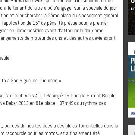
nais Marek Dabrowski, qui a bien voulu lui céder le moteur
i, le tenant du titre a pu s’engager sur la spéciale du jour
ation et aller chercher la 2ème place du classement général
l’application de 15’’ de pénalité prévue pour le premier
oler en 6ème position avant d’attaquer la deuxième
changements de moteur des uns et des autres deviendront
aulé :
Salta à San Miguel de Tucuman «
cycliste Québécois ALDO Racing/KTM Canada Patrick Beaulé
allye Dakar 2013 en 81e place +37m49s du rythme des
 par des difficultés dues à des pluies torrentielles dans la
ord raccourcie pour les motos, et a finalement été