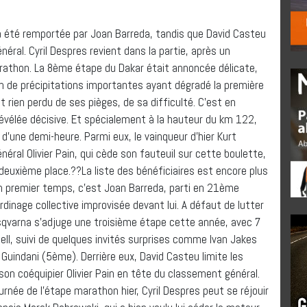
a été remportée par Joan Barreda, tandis que David Casteu
éral. Cyril Despres revient dans la partie, après un
thon. La 8ème étape du Dakar était annoncée délicate,
son de précipitations importantes ayant dégradé la première
 rien perdu de ses pièges, de sa difficulté. C’est en
révélée décisive. Et spécialement à la hauteur du km 122,
 d’une demi-heure. Parmi eux, le vainqueur d’hier Kurt
néral Olivier Pain, qui cède son fauteuil sur cette boulette,
 deuxième place.??La liste des bénéficiaires est encore plus
n premier temps, c’est Joan Barreda, parti en 21ème
rdinage collective improvisée devant lui. A défaut de lutter
 Husqvarna s’adjuge une troisième étape cette année, avec 7
ll, suivi de quelques invités surprises comme Ivan Jakes
uindani (5ème). Derrière eux, David Casteu limite les
 son coéquipier Olivier Pain en tête du classement général.
rnée de l’étape marathon hier, Cyril Despres peut se réjouir