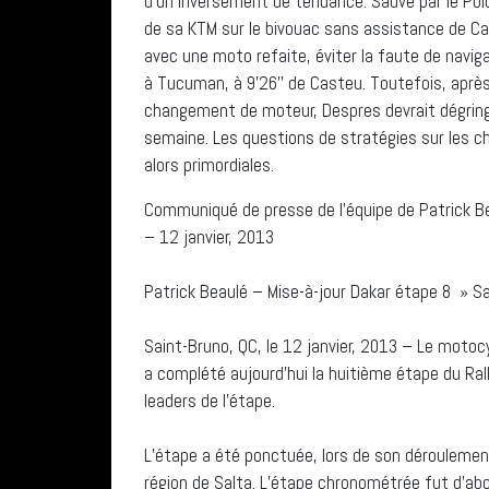
d’un inversement de tendance. Sauvé par le Polo
de sa KTM sur le bivouac sans assistance de Cach
avec une moto refaite, éviter la faute de navig
à Tucuman, à 9’26’’ de Casteu. Toutefois, après 
changement de moteur, Despres devrait dégring
semaine. Les questions de stratégies sur les 
alors primordiales.
Communiqué de presse de l’équipe de Patrick Be
– 12 janvier, 2013
Patrick Beaulé – Mise-à-jour Dakar étape 8 » 
Saint-Bruno, QC, le 12 janvier, 2013 – Le moto
a complété aujourd’hui la huitième étape du R
leaders de l’étape.
L’étape a été ponctuée, lors de son déroulement,
région de Salta. L’étape chronométrée fut d’ab