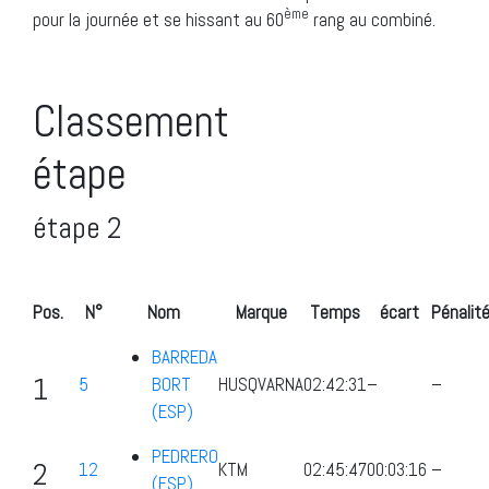
ème
pour la journée et se hissant au 60
rang au combiné.
Classement
étape
étape 2
Pos.
N°
Nom
Marque
Temps
écart
Pénalit
BARREDA
1
5
BORT
HUSQVARNA
02:42:31
–
–
(ESP)
PEDRERO
2
12
KTM
02:45:47
00:03:16
–
(ESP)