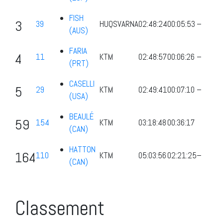
FISH
3
39
HUQSVARNA
02:48:24
00:05:53
–
(AUS)
FARIA
4
11
KTM
02:48:57
00:06:26
–
(PRT)
CASELLI
5
29
KTM
02:49:41
00:07:10
–
(USA)
BEAULÉ
59
154
KTM
03:18:48
00:36:17
(CAN)
HATTON
164
110
KTM
05:03:56
02:21:25
–
(CAN)
Classement