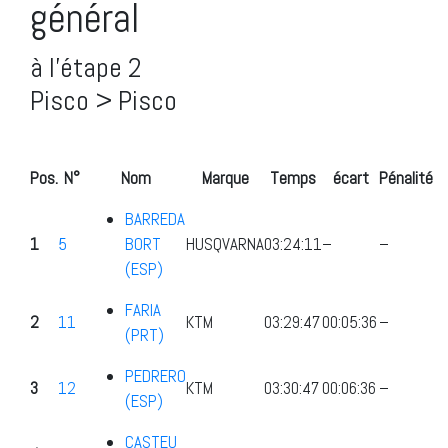
général
à l’étape 2
Pisco > Pisco
Pos.
N°
Nom
Marque
Temps
écart
Pénalité
BARREDA
1
5
BORT
HUSQVARNA
03:24:11
–
–
(ESP)
FARIA
2
11
KTM
03:29:47
00:05:36
–
(PRT)
PEDRERO
3
12
KTM
03:30:47
00:06:36
–
(ESP)
CASTEU