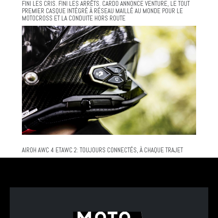
FINI LES CRIS. FINI LES ARRÊTS. CARDO ANNONCE VENTURE, LE TOUT
PREMIER CASQUE INTÉGRÉ À RÉSEAU MAILLÉ AU MONDE POUR LE
MOTOCROSS ET LA CONDUITE HORS ROUTE
AIROH AWC 4 ETAWC 2: TOUJOURS CONNECTÉS, À CHAQUE TRAJET