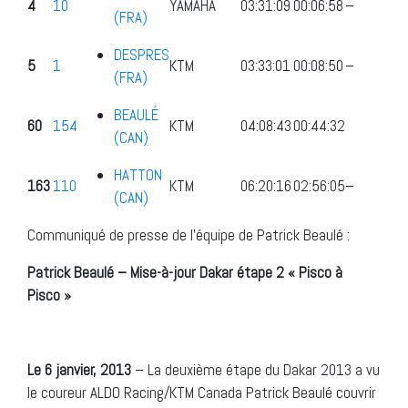
4
10
YAMAHA
03:31:09
00:06:58
–
(FRA)
DESPRES
5
1
KTM
03:33:01
00:08:50
–
(FRA)
BEAULÉ
60
154
KTM
04:08:43
00:44:32
(CAN)
HATTON
163
110
KTM
06:20:16
02:56:05
–
(CAN)
Communiqué de presse de l’équipe de Patrick Beaulé :
Patrick Beaulé – Mise-à-jour Dakar étape 2 « Pisco à
Pisco »
Le 6 janvier, 2013
– La deuxième étape du Dakar 2013 a vu
le coureur ALDO Racing/KTM Canada Patrick Beaulé couvrir