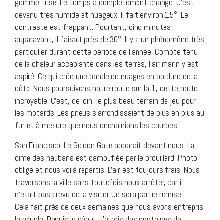
gomme frise! Le temps a complètement changé. C’est
devenu très humide et nuageux. Il fait environ 15°. Le
contraste est frappant. Pourtant, cinq minutes
auparavant, il faisait près de 30°! Il y a un phénomène très
particulier durant cette période de l’année. Compte tenu
de la chaleur accablante dans les terres, l’air marin y est
aspiré. Ce qui crée une bande de nuages en bordure de la
côte. Nous poursuivons notre route sur la 1, cette route
incroyable. C’est, de loin, le plus beau terrain de jeu pour
les motards. Les pneus s’arrondissaient de plus en plus au
fur et à mesure que nous enchainions les courbes.
San Francisco! Le Golden Gate apparait devant nous. La
cime des haubans est camouflée par le brouillard. Photo
oblige et nous voilà repartis. L’air est toujours frais. Nous
traversons la ville sans toutefois nous arrêter, car il
n’était pas prévu de la visiter. Ce sera partie remise.
Cela fait près de deux semaines que nous avons entrepris
le périple. Depuis le début, j’ai pris des centaines de