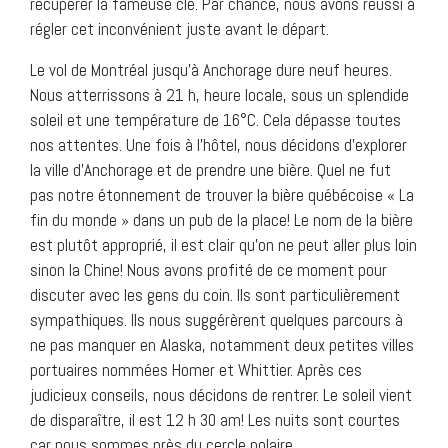
récupérer la fameuse clé. Par chance, nous avons réussi à
régler cet inconvénient juste avant le départ.
Le vol de Montréal jusqu’à Anchorage dure neuf heures.
Nous atterrissons à 21 h, heure locale, sous un splendide
soleil et une température de 16°C. Cela dépasse toutes
nos attentes. Une fois à l’hôtel, nous décidons d’explorer
la ville d’Anchorage et de prendre une bière. Quel ne fut
pas notre étonnement de trouver la bière québécoise « La
fin du monde » dans un pub de la place! Le nom de la bière
est plutôt approprié, il est clair qu’on ne peut aller plus loin
sinon la Chine! Nous avons profité de ce moment pour
discuter avec les gens du coin. Ils sont particulièrement
sympathiques. Ils nous suggérèrent quelques parcours à
ne pas manquer en Alaska, notamment deux petites villes
portuaires nommées Homer et Whittier. Après ces
judicieux conseils, nous décidons de rentrer. Le soleil vient
de disparaître, il est 12 h 30 am! Les nuits sont courtes
car nous sommes près du cercle polaire.