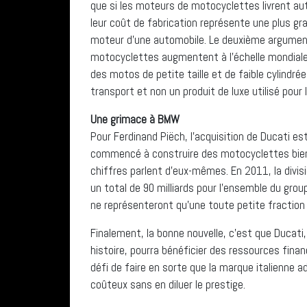
que si les moteurs de motocyclettes livrent au
leur coût de fabrication représente une plus gr
moteur d’une automobile. Le deuxième argument
motocyclettes augmentent à l’échelle mondiale.
des motos de petite taille et de faible cylindr
transport et non un produit de luxe utilisé pour le
Une grimace à BMW
Pour Ferdinand Piëch, l’acquisition de Ducati est
commencé à construire des motocyclettes bien a
chiffres parlent d’eux-mêmes. En 2011, la divi
un total de 90 milliards pour l’ensemble du gro
ne représenteront qu’une toute petite fraction
Finalement, la bonne nouvelle, c’est que Ducati,
histoire, pourra bénéficier des ressources fin
défi de faire en sorte que la marque italienne 
coûteux sans en diluer le prestige.