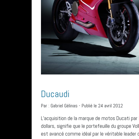
Ducaudi
Par :
Gabriel Gélinas
-
Publié le 24 avril 2012
L’acquisition de la marque de motos Ducati par l
dollars, signifie que le portefeuille du group
est avancé comme idéal par le véritable leader