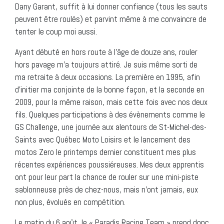
Dany Garant, suffit à lui donner confiance (tous les sauts
peuvent être roulés) et parvint même à me convaincre de
tenter le coup moi aussi.
Ayant débuté en hors route à l’âge de douze ans, rouler
hors pavage m’a toujours attiré. Je suis même sorti de
ma retraite à deux occasions. La première en 1995, afin
d’initier ma conjointe de la bonne façon, et la seconde en
2009, pour la même raison, mais cette fois avec nos deux
fils. Quelques participations à des évènements comme le
GS Challenge, une journée aux alentours de St-Michel-des-
Saints avec Québec Moto Loisirs et le lancement des
motos Zero le printemps dernier constituent mes plus
récentes expériences poussiéreuses. Mes deux apprentis
ont pour leur part la chance de rouler sur une mini-piste
sablonneuse près de chez-nous, mais n’ont jamais, eux
non plus, évolués en compétition.
Le matin du 6 août, le « Paradis Racing Team » prend donc