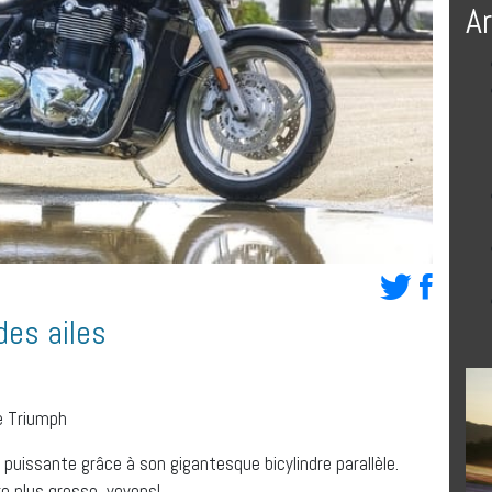
A
des ailes
se Triumph
ès puissante grâce à son gigantesque bicylindre parallèle.
re plus grosse, voyons!