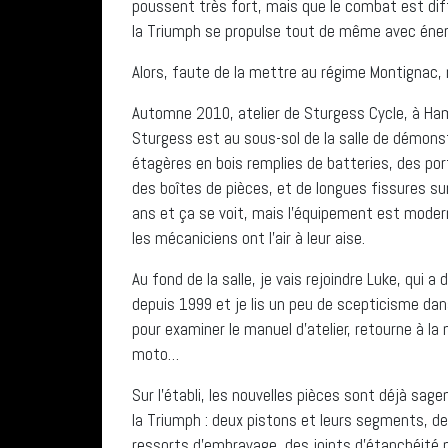
poussent très fort, mais que le combat est diff
la Triumph se propulse tout de même avec énerg
Alors, faute de la mettre au régime Montignac,
Automne 2010, atelier de Sturgess Cycle, à Hamil
Sturgess est au sous-sol de la salle de démonst
étagères en bois remplies de batteries, des po
des boîtes de pièces, et de longues fissures su
ans et ça se voit, mais l’équipement est moderne
les mécaniciens ont l’air à leur aise.
Au fond de la salle, je vais rejoindre Luke, qui a
depuis 1999 et je lis un peu de scepticisme dan
pour examiner le manuel d’atelier, retourne à la
moto…
Sur l’établi, les nouvelles pièces sont déjà sa
la Triumph : deux pistons et leurs segments, d
ressorts d’embrayage, des joints d’étanchéité p