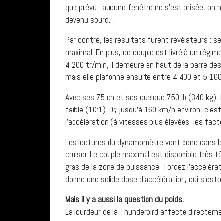
que prévu : aucune fenêtre ne s’est brisée, on 
devenu sourd…
Par contre, les résultats furent révélateurs : 
maximal. En plus, ce couple est livré à un régim
4 200 tr/min, il demeure en haut de la barre des 
mais elle plafonne ensuite entre 4 400 et 5 100
Avec ses 75 ch et ses quelque 750 lb (340 kg), 
faible (10:1). Or, jusqu’à 160 km/h environ, c’e
l’accélération (à vitesses plus élevées, les fa
Les lectures du dynamomètre vont donc dans le
cruiser. Le couple maximal est disponible très t
gras de la zone de puissance. Tordez l’accélérat
donne une solide dose d’accélération, qui s’es
Mais il y a aussi la question du poids.
La lourdeur de la Thunderbird affecte directem