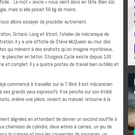
icile… Le mot « ancre » nous vient alors en tête. Bien sûr,
ie, mais si elle pesait 50 kg de moins…
 nous allons essayer de procéder autrement.
ton, Ontario. Long et étroit, l’atelier de mécanique de
ration. Il y a une affiche de Steve McQueen au mur, des
rtes qui mènent à des endroits qu’on imagine mystérieux,
r le plancher en béton. Sturgess Cycle existe depuis 100
 et complet. Il y a quatre postes de travail bien outillés et
 déjà commencé à travailler sur la T-Bird. Il est mécanicien
s ses grands yeux expressifs. Il se penche sur son établi
 moto, enlève une pièce, revient au manuel, retourne à la
gement alignées en attendant de donner un second souffle à
eux chemises de cylindre, deux arbres à cames, un jeu de
our la culasse et pour les couvercles de soupapes, un