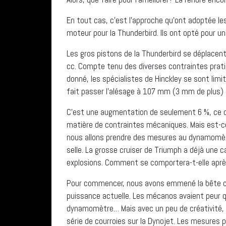
En tout cas, c’est l’approche qu’ont adoptée les
moteur pour la Thunderbird. Ils ont opté pour un
Les gros pistons de la Thunderbird se déplacent
cc. Compte tenu des diverses contraintes prati
donné, les spécialistes de Hinckley se sont limit
fait passer l’alésage à 107 mm (3 mm de plus) e
C’est une augmentation de seulement 6 %, ce 
matière de contraintes mécaniques. Mais est-ce
nous allons prendre des mesures au dynamomètr
selle. La grosse cruiser de Triumph a déjà une 
explosions. Comment se comportera-t-elle aprè
Pour commencer, nous avons emmené la bête ch
puissance actuelle. Les mécanos avaient peur qu
dynamomètre… Mais avec un peu de créativité, ils
série de courroies sur la Dynojet. Les mesures