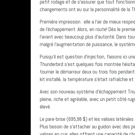
petit rodage et de s’assurer que tout fonctionne
changements ont eu sur la personnalité de la T
Première impression : elle a l’air de mieux res
de l’échappement. Alors, en route! Dès le premi
l’avant avec beaucoup plus d’autorité. Dans tous 
malgré l’augmentation de puissance, le système
Puisqu’il est question d’injection, faisons ici une
Thunderbird s’est quelques fois montrée hésitan
tourner le démarreur deux ou trois fois pendant
kit installé, la température s’était rafraîchie e
Avec son nouveau système d’échappement Trium
pleine, riche et agréable, avec un petit côté r
élevé.
Le pare-brise (695,98 $) et les valises latérales
Plus besoin de s’attacher au guidon avec des pi
valises en cuir, elles offrent une capacité de c