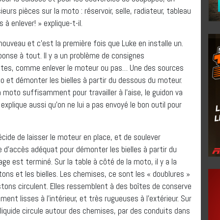
urs pièces sur la moto : réservoir, selle, radiateur, tableau
à enlever! » explique-t-il.
nouveau et c’est la première fois que Luke en installe un.
nse à tout. Il y a un problème de consignes
antes, comme enlever le moteur ou pas… Une des sources
moto et démonter les bielles à partir du dessous du moteur.
a moto suffisamment pour travailler à l’aise, le guidon va
xplique aussi qu’on ne lui a pas envoyé le bon outil pour
cide de laisser le moteur en place, et de soulever
gle d’accès adéquat pour démonter les bielles à partir du
tage est terminé. Sur la table à côté de la moto, il y a la
stons et les bielles. Les chemises, ce sont les « doublures »
pistons circulent. Elles ressemblent à des boîtes de conserve
nt lisses à l’intérieur, et très rugueuses à l’extérieur. Sur
e liquide circule autour des chemises, par des conduits dans