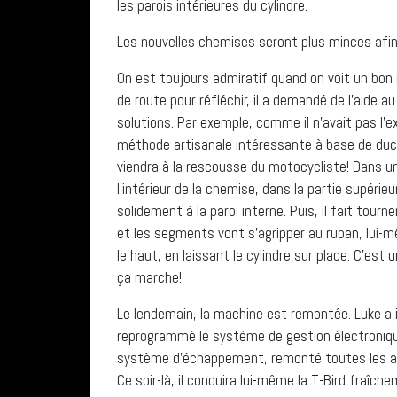
les parois intérieures du cylindre.
Les nouvelles chemises seront plus minces afin 
On est toujours admiratif quand on voit un bon 
de route pour réfléchir, il a demandé de l’aide a
solutions. Par exemple, comme il n’avait pas l’ex
méthode artisanale intéressante à base de duct
viendra à la rescousse du motocycliste! Dans u
l’intérieur de la chemise, dans la partie supérieu
solidement à la paroi interne. Puis, il fait tourn
et les segments vont s’agripper au ruban, lui-m
le haut, en laissant le cylindre sur place. C’est
ça marche!
Le lendemain, la machine est remontée. Luke a i
reprogrammé le système de gestion électronique
système d’échappement, remonté toutes les aut
Ce soir-là, il conduira lui-même la T-Bird fraîch