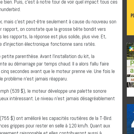
 bien. Puis, c’est à notre tour de voir quel impact tous ces
hunderbird.
pirer, mais c’est peut-être seulement à cause du nouveau son
er rapport, on constate que la grosse bête bondit vers
les rapports, la réponse est plus solide, plus vive. Et,
 d’injection électronique fonctionne sans ratés.
 petite parenthèse. Avant l’installation du kit, la
te au démarrage par temps chaud. Il a alors fallu faire
 cinq secondes avant que le moteur prenne vie. Une fois le
t le problème n’est jamais réapparu.
ph (539 $), le moteur développe une palette sonore
ugueux intéressant. Le niveau n’est jamais désagréablement
 (755 $) ont amélioré les capacités routières de la T-Bird.
nces grippes pour rester en selle à 120 km/h. Quant aux
hargement raisonnable et elles contribueront aussi à