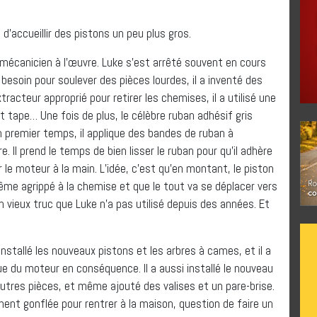
d’accueillir des pistons un peu plus gros.
mécanicien à l’œuvre. Luke s’est arrêté souvent en cours
u besoin pour soulever des pièces lourdes, il a inventé des
tracteur approprié pour retirer les chemises, il a utilisé une
 tape… Une fois de plus, le célèbre ruban adhésif gris
n premier temps, il applique des bandes de ruban à
re. Il prend le temps de bien lisser le ruban pour qu’il adhère
er le moteur à la main. L’idée, c’est qu’en montant, le piston
ême agrippé à la chemise et que le tout va se déplacer vers
 un vieux truc que Luke n’a pas utilisé depuis des années. Et
nstallé les nouveaux pistons et les arbres à cames, et il a
 du moteur en conséquence. Il a aussi installé le nouveau
res pièces, et même ajouté des valises et un pare-brise.
ement gonflée pour rentrer à la maison, question de faire un