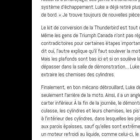
système d’échappement. Luke a déjà retiré plusie
de bord. « Je trouve toujours de nouvelles pièces 
Le kit de conversion de la Thunderbird est tout 
Même les gens de Triumph Canada n’ont pas répo
contradictoires pour certaines étapes import
dit oui, l’autre explique qu’il faut soulever la 
Mais les plafonds sont bas ici et si on soulève l
dépasser dans la salle de démonstration… Luke e
extraire les chemises des cylindres.
Finalement, en bon mécano débrouillard, Luke dé
seulement l’arrière de la moto. Ainsi, il a un an
carter inférieur. À la fin de la journée, le démon
culasse, les cylindres et leurs chemises, les pi
à l’intérieur des cylindres, dans lesquelles les 
aux parois épaisses, sauf qu’elles sont extrêmeme
un moteur refroidi au liquide, comme celui-ci, l