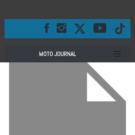
Toggle na
MOTO JOURNAL