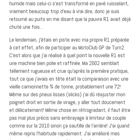
humide mais celui-ci s’est transformé en pavé ruisselant,
vraiment beaucoup trop d’eau à vrai dire, donc je suis
retourné au puits en me disant que la pauvre R1 avait déjà
chuté une fois…
Le lendemain, j’étais en piste avec ma propre R1 préparée
à cet effet, afin de participer au MotoClub GP de Turn2.
C’est alors que j’ai réalisé à quel point la nouvelle R1 est
une machine bien polie et raffinée. Ma 2002 semblait
tellement rugueuse et crue qu’après la première pratique,
tout ce que j’avais en tête était la comparaison avec une
vieille camionnette ¾ de tonne, probablement une 72!
Même sur des pneus lisses (slicks) j’ai dû réajuster mon
poignet droit en sortie de virage, y aller tout doucement
et délicatement! Même chose en rétrogradant, il faut être
pas mal plus précis sans embrayage à limiteur de couple
comme sur la 2010 sinon ça sautille de l’arrière! J’ai quand
même repris l’habitude rapidement. J’ai amélioré mes