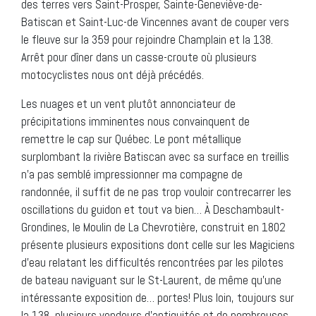
des terres vers Saint-Prosper, Sainte-Geneviève-de-
Batiscan et Saint-Luc-de Vincennes avant de couper vers
le fleuve sur la 359 pour rejoindre Champlain et la 138.
Arrêt pour dîner dans un casse-croute où plusieurs
motocyclistes nous ont déjà précédés.
Les nuages et un vent plutôt annonciateur de
précipitations imminentes nous convainquent de
remettre le cap sur Québec. Le pont métallique
surplombant la rivière Batiscan avec sa surface en treillis
n’a pas semblé impressionner ma compagne de
randonnée, il suffit de ne pas trop vouloir contrecarrer les
oscillations du guidon et tout va bien… À Deschambault-
Grondines, le Moulin de La Chevrotière, construit en 1802
présente plusieurs expositions dont celle sur les Magiciens
d’eau relatant les difficultés rencontrées par les pilotes
de bateau naviguant sur le St-Laurent, de même qu’une
intéressante exposition de… portes! Plus loin, toujours sur
la 138, plusieurs vendeurs d’antiquités et de nombreuses