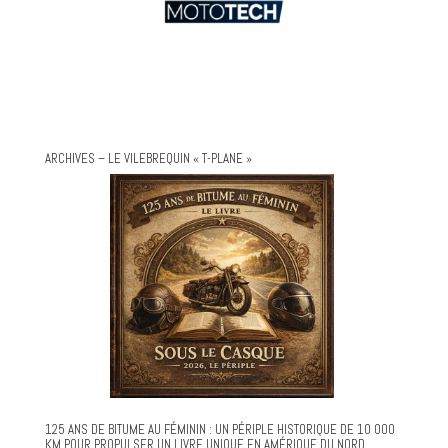
ARCHIVES – LE VILEBREQUIN « T-PLANE »
125 ANS DE BITUME AU FÉMININ : UN PÉRIPLE HISTORIQUE DE 10 000
KM POUR PROPULSER UN LIVRE UNIQUE EN AMÉRIQUE DU NORD