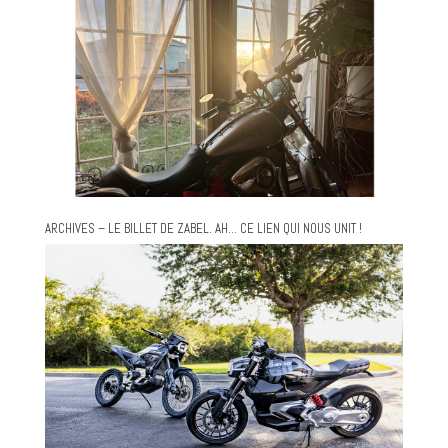
ARCHIVES – LE BILLET DE ZABEL. AH… CE LIEN QUI NOUS UNIT !