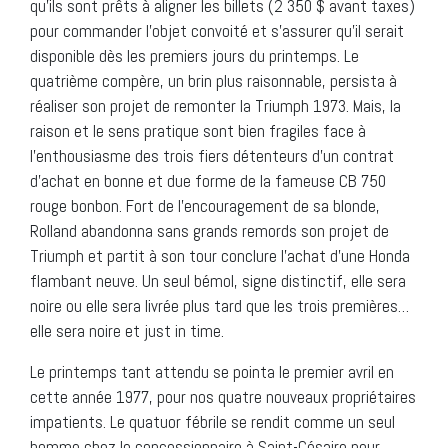
qu’ils sont prêts à aligner les billets (2 350 $ avant taxes)
pour commander l’objet convoité et s’assurer qu’il serait
disponible dès les premiers jours du printemps. Le
quatrième compère, un brin plus raisonnable, persista à
réaliser son projet de remonter la Triumph 1973. Mais, la
raison et le sens pratique sont bien fragiles face à
l’enthousiasme des trois fiers détenteurs d’un contrat
d’achat en bonne et due forme de la fameuse CB 750
rouge bonbon. Fort de l’encouragement de sa blonde,
Rolland abandonna sans grands remords son projet de
Triumph et partit à son tour conclure l’achat d’une Honda
flambant neuve. Un seul bémol, signe distinctif, elle sera
noire ou elle sera livrée plus tard que les trois premières…
elle sera noire et just in time.
Le printemps tant attendu se pointa le premier avril en
cette année 1977, pour nos quatre nouveaux propriétaires
impatients. Le quatuor fébrile se rendit comme un seul
homme chez le concessionnaire à Saint-Césaire pour