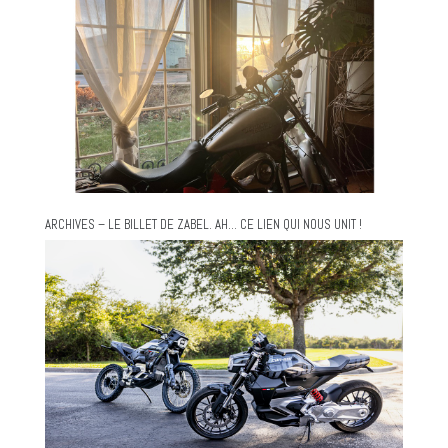
ARCHIVES – LE BILLET DE ZABEL. AH… CE LIEN QUI NOUS UNIT !