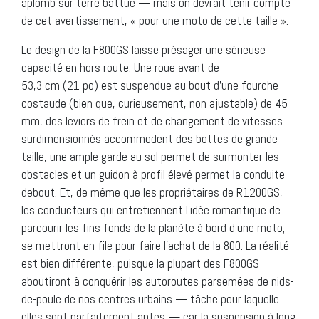
aplomb sur terre battue — mais on devrait tenir compte
de cet avertissement, « pour une moto de cette taille ».
Le design de la F800GS laisse présager une sérieuse
capacité en hors route. Une roue avant de
53,3 cm (21 po) est suspendue au bout d’une fourche
costaude (bien que, curieusement, non ajustable) de 45
mm, des leviers de frein et de changement de vitesses
surdimensionnés accommodent des bottes de grande
taille, une ample garde au sol permet de surmonter les
obstacles et un guidon à profil élevé permet la conduite
debout. Et, de même que les propriétaires de R1200GS,
les conducteurs qui entretiennent l’idée romantique de
parcourir les fins fonds de la planète à bord d’une moto,
se mettront en file pour faire l’achat de la 800. La réalité
est bien différente, puisque la plupart des F800GS
aboutiront à conquérir les autoroutes parsemées de nids-
de-poule de nos centres urbains — tâche pour laquelle
elles sont parfaitement aptes — car la suspension à long