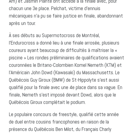
Am) et Jasmin Plante ont accédé à la finale avec, pour
chacun une 3e place. Pelchat, victime d’ennuis
mécaniques n’a pu se faire justice en finale, abandonnant
après un tour.
À ses débuts au Supermotocross de Montréal,
l’Endurocross a donné lieu à une finale arrosée, plusieurs
coureurs ayant beaucoup de difficultés à maîtriser la «
piscine » Les rondes préliminaires de qualifications avaient
couronnées le Britano-Colombien Komel Nemeth (KTM) et
l’Américain John Dowd (Kawasaki) du Massachusetts. Le
Québécois Guy Giroux (BMW) de St-Hippolyte s’est aussi
qualifié pour la finale avec une 4e place dans sa vague. En
finale, Nemeth s’est imposé devant Dowd, alors que le
Québécois Giroux complétait le podium.
Le populaire concours de freestyle, qualifié cette année
de duel entre cousins francophones en raison de la
présence du Québécois Ben Milot, du Français Charly