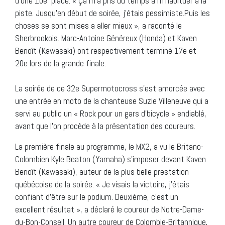
d’une 10e place. « Ça m’a pris du temps à m’habituer à la
piste. Jusqu’en début de soirée, j’étais pessimiste.Puis les
choses se sont mises a aller mieux », a raconté le
Sherbrookois. Marc-Antoine Généreux (Honda) et Kaven
Benoît (Kawasaki) ont respectivement terminé 17e et
20e lors de la grande finale.
La soirée de ce 32e Supermotocross s’est amorcée avec
une entrée en moto de la chanteuse Suzie Villeneuve qui a
servi au public un « Rock pour un gars d’bicycle » endiablé,
avant que l’on procède à la présentation des coureurs.
La première finale au programme, le MX2, a vu le Britano-
Colombien Kyle Beaton (Yamaha) s’imposer devant Kaven
Benoît (Kawasaki), auteur de la plus belle prestation
québécoise de la soirée. « Je visais la victoire, j’étais
confiant d’être sur le podium. Deuxième, c’est un
excellent résultat », a déclaré le coureur de Notre-Dame-
du-Bon-Conseil. Un autre coureur de Colombie-Britannique,