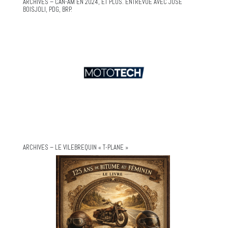
ARCHIVES – CAN-AM EN 2024, ET PLUS. ENTREVUE AVEC JOSÉ
BOISJOLI, PDG, BRP.
ARCHIVES – LE VILEBREQUIN « T-PLANE »