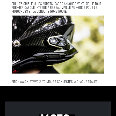
FINI LES CRIS. FINI LES ARRÊTS. CARDO ANNONCE VENTURE, LE TOUT
PREMIER CASQUE INTÉGRÉ À RÉSEAU MAILLÉ AU MONDE POUR LE
MOTOCROSS ET LA CONDUITE HORS ROUTE
AIROH AWC 4 ETAWC 2: TOUJOURS CONNECTÉS, À CHAQUE TRAJET