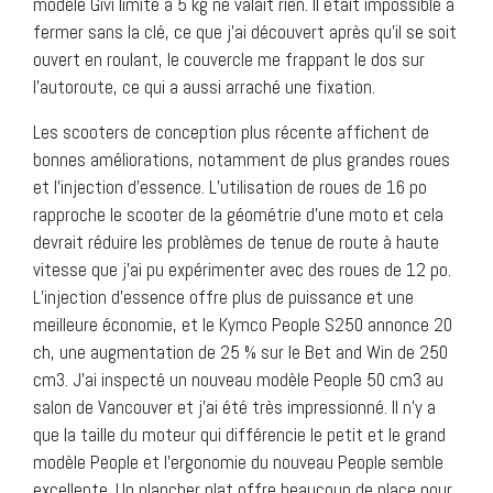
modèle Givi limité à 5 kg ne valait rien. Il était impossible à
fermer sans la clé, ce que j’ai découvert après qu’il se soit
ouvert en roulant, le couvercle me frappant le dos sur
l’autoroute, ce qui a aussi arraché une fixation.
Les scooters de conception plus récente affichent de
bonnes améliorations, notamment de plus grandes roues
et l’injection d’essence. L’utilisation de roues de 16 po
rapproche le scooter de la géométrie d’une moto et cela
devrait réduire les problèmes de tenue de route à haute
vitesse que j’ai pu expérimenter avec des roues de 12 po.
L’injection d’essence offre plus de puissance et une
meilleure économie, et le Kymco People S250 annonce 20
ch, une augmentation de 25 % sur le Bet and Win de 250
cm3. J’ai inspecté un nouveau modèle People 50 cm3 au
salon de Vancouver et j’ai été très impressionné. Il n’y a
que la taille du moteur qui différencie le petit et le grand
modèle People et l’ergonomie du nouveau People semble
excellente. Un plancher plat offre beaucoup de place pour