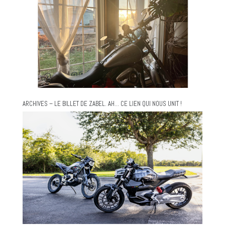
ARCHIVES – LE BILLET DE ZABEL. AH… CE LIEN QUI NOUS UNIT !