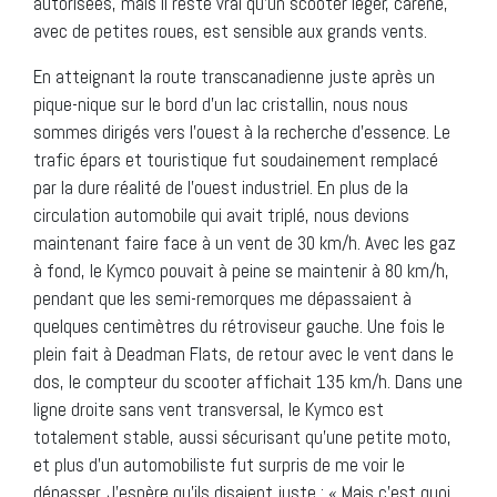
autorisées, mais il reste vrai qu’un scooter léger, caréné,
avec de petites roues, est sensible aux grands vents.
En atteignant la route transcanadienne juste après un
pique-nique sur le bord d’un lac cristallin, nous nous
sommes dirigés vers l’ouest à la recherche d’essence. Le
trafic épars et touristique fut soudainement remplacé
par la dure réalité de l’ouest industriel. En plus de la
circulation automobile qui avait triplé, nous devions
maintenant faire face à un vent de 30 km/h. Avec les gaz
à fond, le Kymco pouvait à peine se maintenir à 80 km/h,
pendant que les semi-remorques me dépassaient à
quelques centimètres du rétroviseur gauche. Une fois le
plein fait à Deadman Flats, de retour avec le vent dans le
dos, le compteur du scooter affichait 135 km/h. Dans une
ligne droite sans vent transversal, le Kymco est
totalement stable, aussi sécurisant qu’une petite moto,
et plus d’un automobiliste fut surpris de me voir le
dépasser. J’espère qu’ils disaient juste : « Mais c’est quoi,