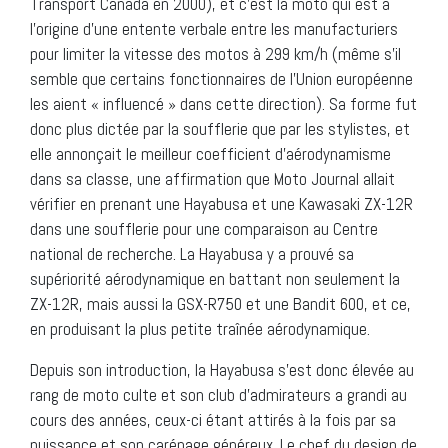
Transport Canada en 2000), et c’est la moto qui est à
l’origine d’une entente verbale entre les manufacturiers
pour limiter la vitesse des motos à 299 km/h (même s’il
semble que certains fonctionnaires de l’Union européenne
les aient « influencé » dans cette direction). Sa forme fut
donc plus dictée par la soufflerie que par les stylistes, et
elle annonçait le meilleur coefficient d’aérodynamisme
dans sa classe, une affirmation que Moto Journal allait
vérifier en prenant une Hayabusa et une Kawasaki ZX-12R
dans une soufflerie pour une comparaison au Centre
national de recherche. La Hayabusa y a prouvé sa
supériorité aérodynamique en battant non seulement la
ZX-12R, mais aussi la GSX-R750 et une Bandit 600, et ce,
en produisant la plus petite traînée aérodynamique.
Depuis son introduction, la Hayabusa s’est donc élevée au
rang de moto culte et son club d’admirateurs a grandi au
cours des années, ceux-ci étant attirés à la fois par sa
puissance et son carénage généreux. Le chef du design de