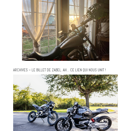
ARCHIVES – LE BILLET DE ZABEL. AH… CE LIEN QUI NOUS UNIT !