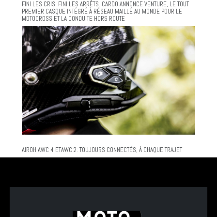
FINI LES CRIS. FINI LES ARRÊTS. CARDO ANNONCE VENTURE, LE TOUT
PREMIER CASQUE INTÉGRÉ À RÉSEAU MAILLÉ AU MONDE POUR LE
MOTOCROSS ET LA CONDUITE HORS ROUTE
AIROH AWC 4 ETAWC 2: TOUJOURS CONNECTÉS, À CHAQUE TRAJET