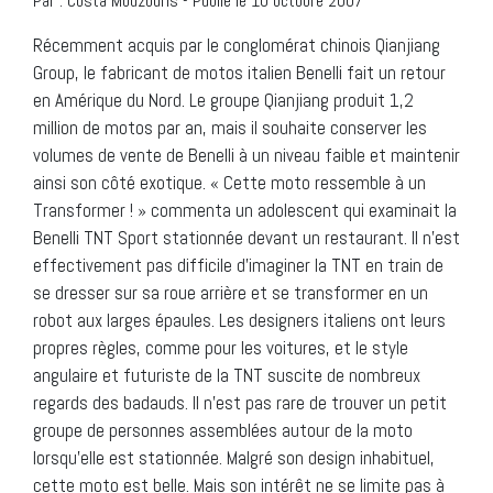
Par :
Costa Mouzouris
-
Publié le 10 octobre 2007
Récemment acquis par le conglomérat chinois Qianjiang
Group, le fabricant de motos italien Benelli fait un retour
en Amérique du Nord. Le groupe Qianjiang produit 1,2
million de motos par an, mais il souhaite conserver les
volumes de vente de Benelli à un niveau faible et maintenir
ainsi son côté exotique. « Cette moto ressemble à un
Transformer ! » commenta un adolescent qui examinait la
Benelli TNT Sport stationnée devant un restaurant. Il n’est
effectivement pas difficile d’imaginer la TNT en train de
se dresser sur sa roue arrière et se transformer en un
robot aux larges épaules. Les designers italiens ont leurs
propres règles, comme pour les voitures, et le style
angulaire et futuriste de la TNT suscite de nombreux
regards des badauds. Il n’est pas rare de trouver un petit
groupe de personnes assemblées autour de la moto
lorsqu’elle est stationnée. Malgré son design inhabituel,
cette moto est belle. Mais son intérêt ne se limite pas à