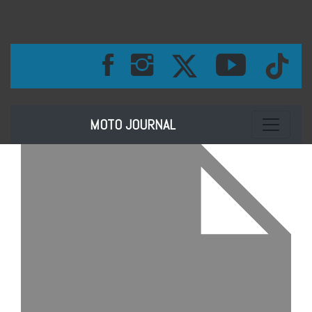
Toggle na
MOTO JOURNAL