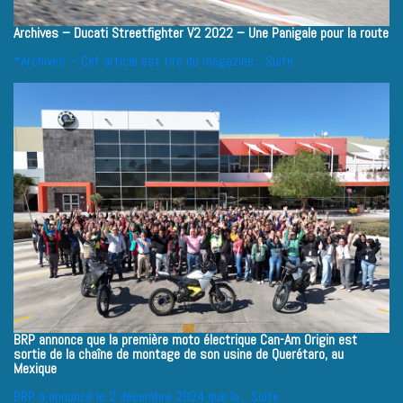
Archives – Ducati Streetfighter V2 2022 – Une Panigale pour la route
*Archives – Cet article est tiré du magazine...
Suite
BRP annonce que la première moto électrique Can-Am Origin est
sortie de la chaîne de montage de son usine de Querétaro, au
Mexique
BRP a annoncé le 2 décembre 2024 que la...
Suite