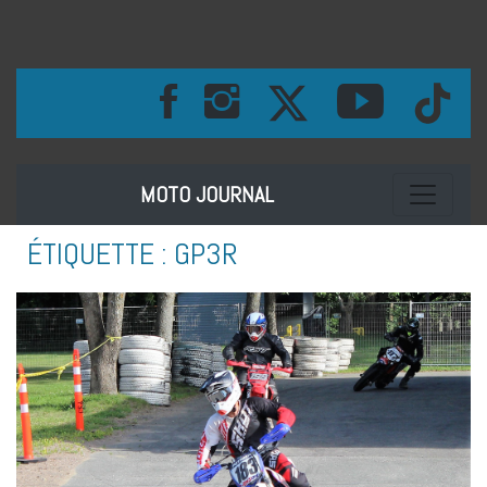
Toggle na
MOTO JOURNAL
ÉTIQUETTE :
GP3R