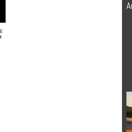
A
LE
4