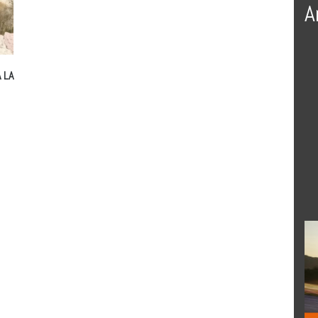
A
 LA