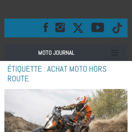
Toggle na
MOTO JOURNAL
ÉTIQUETTE :
ACHAT MOTO HORS
ROUTE