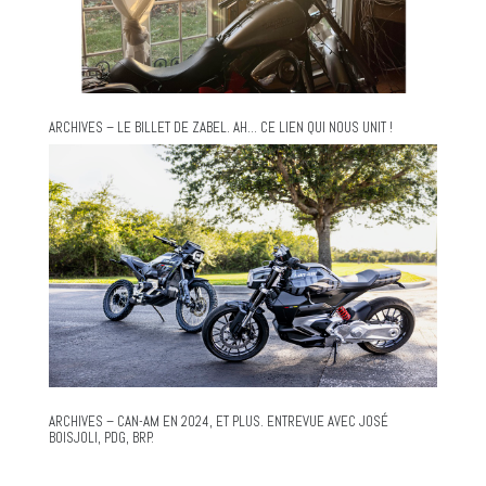
ARCHIVES – LE BILLET DE ZABEL. AH… CE LIEN QUI NOUS UNIT !
ARCHIVES – CAN-AM EN 2024, ET PLUS. ENTREVUE AVEC JOSÉ
BOISJOLI, PDG, BRP.