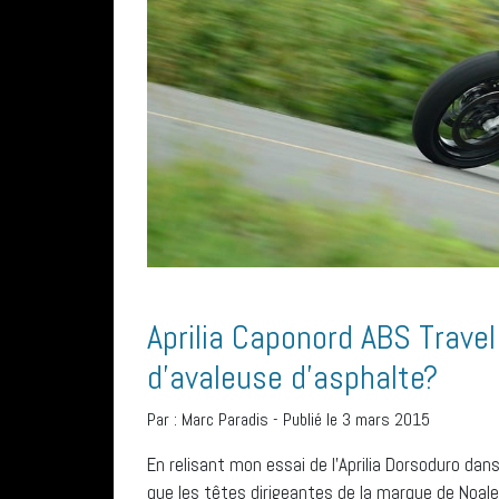
Aprilia Caponord ABS Travel 
d’avaleuse d’asphalte?
Par :
Marc Paradis
-
Publié le 3 mars 2015
En relisant mon essai de l’Aprilia Dorsoduro dans le numéro de novembre 2011, j’en viens à la conclusion que les têtes dirigeantes de la marque de Noale se sont sûrement fait traduire mon texte! Sans farce, à l’époque, j’avais réellement aimé le moulin équipant cette grosse supermotard. Le bicylindre en V à 90 degrés m’avait impressionné par son couple de même que par sa douceur. Pour un usage orienté sur les voyages au long cours, le reste de la moto demandait quelques modifications… Lorsque Steeve Corrigan d’Aprilia Canada m’offrit la Caponord ABS Travel Pack pour quelques jours, je ne me fis pas prier, ayant vraiment hâte de rouler l’une de mes motorisations préférées dans une version plus adaptée pour avaler les kilomètres en confort. Bien que semblable, l’injection à corps de papillon passe de 57 mm à 52 mm et chaque cylindre reçoit deux injecteurs de même que deux bougies. Si la Dorsoduro s’insérait dans un créneau assez restreint (les super supermotos), la Caponord arrive dans une catégorie déjà pas mal achalandée (tourisme-aventure). Avec les années, presque chaque manufacturier offre au moins un modèle pouvant s’insérer dans cette catégorie. La Caponord trouverait sa niche dans une sous-catégorie comprenant les motos-aventures ayant un penchant marqué pour l’asphalte, disons un 90-10 comprenant entre autres les Ducati Multistrada et Kawasaki Versys. Pour les amateurs de hors route, une version Rally, vraiment équipée pour la garnotte, existe sur d’autres marchés, peut-être ici en 2015 (voir « Les infos nov14 »)? Toutes les motos ou presque peuvent un jour ou l’autre s’aventurer sur un chemin de gravier et je ne doute pas des capacités de la Travel Pack qui, en passant, est la seule version disponible au Canada. Tant mieux, car elle nous arrive équipée de sacoches rigides pleine grandeur et facilement amovibles, la fameuse suspension semi-active ADD (voir encadré), un régulateur de vitesse et une très pratique béquille centrale. Dans mon livre à moi, comme dirait Stan, il s’agit plutôt d’une moto de sport tourisme dotée d’une position naturelle de moto hors route et de suspensions adaptées à nos routes apocalyptiques. Assez long comme description de catégorie, mais en enroulant les kilomètres, ce sont les caractéristiques qui me sont le plus souvent revenues en tête. En prenant possession de la bête par ce beau et chaud matin ensoleillé du début août chez Pulsion Suzuki à Drummondville, le propriétaire, Michel Roberge, fervent passionné de motos, me raconta son récent voyage à Manic 5 avec cette même monture. Nous faisons un survol de ses particularités en mettant l’accent sur la fameuse suspension. J’en jugerai les qualités dans les prochaines heures! Notre dernière rencontre remontant à la même période mais en 2011, nous aurions bien des choses à nous raconter, mais le boulot nous ramène sur terre (les clients pour Michel et moi une journée de route à moto!), on se dit au revoir et à plus tard dans la semaine! En l’enfourchant pour la sortir du garage, je vois tout de suite qu’il s’agit d’une moto pleine grandeur (comparativement à ma petite SV 650 de laquelle je descends), mais bien balancée. Le large guidon et le généreux rayon de braquage facilitent justement les déplacements dans les stationnements. Ça augure bien! Parlant de stationnement, celui de Pulsion étant assez dégagé, je vérifie si le couple qui m’avait charmé dans la version supermoto est toujours au rendez-vous… agrémenté de l’un des plus beaux sons de bicylindre selon mes critères… Eh oui, l’avant se cabre toujours aussi progressivement et sans effort lorsque l’antipatinage est désactivé. Avec sa selle trônant à 840 mm (30 de moins que la Dorsoduro), je n’ai aucun mal à poser les pieds bien à plat au sol grâce aussi à la portion amincie à l’avant de la confortable selle. Ayant une journée libre devant moi, j’avais planifié de rejoindre Martin et sa Honda RC30 fraîchement restaurée à Sherbrooke pour le dîner, ce qui me donnera amplement de temps pour faire connaissance avec ma monture. En prenant la bretelle pour accéder à la 55, je constate que les 125 chevaux (à 8250 tr/min) et près de 85 lb-pi de couple (à 6800 tr/min) sont aussi toujours au rendez-vous. L’accélération est franche et nul besoin de faire tourner le moteur dans les hauts régimes afin de s’insérer ou plutôt de devancer la circulation. Même à vitesse d’autoroute avec le régulateur de vitesse en fonction, les dépassements se font sans bavure, on enroule l’accélérateur et on se cramponne au guidon! Par contre, ledit régulateur de vitesse se montre d’un usage quelque peu récalcitrant, demandant d