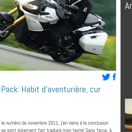
A
Pack: Habit d’aventurière, cur
e tenir enfoncé près de 4 secondes le bouton sur le guidon droit, en plus de maintenir la vitesse constante… pas toujours évident! Bien que de petites dimensions, le pare-brise ajustable manuellement sur environ 2 pouces soulage le pilote de la pression du vent. Il ne s’agit évidemment pas d’un carénage de moto de tourisme, mais je le considère vraiment efficace et, en prime, il n’occasionne pas de turbulences, ce que plusieurs motos de sport tourisme équipées de modèles ajustables électriquement ne peuvent se vanter d’offrir. Par cette journée de canicule, les protège-mains me protègent justement un peu trop, il fait même très chaud derrière ceux-ci, c’est de bon augure pour les journées pluvieuses et fraîches à venir… Mon trajet se déroula sans problème jusqu’à ce que j’arrive à proximité de ma destination. Croyant me rappeler par cœur la bonne sortie, je n’avais apporté ni GPS ni carte… J’en fus donc quitte pour une visite de la reine des Cantons-de-l’Est sous toutes ses coutures. Je rejoins finalement mon compagnon avec un peu de retard et passons l’heure du lunch à faire connaissance. J’ouvre ici une parenthèse : plusieurs de mes amis Facebook sont aussi des lecteurs de Moto Journal, nous nous jasons motos sous toutes ses formes, mais nous avons rarement l’occasion de le faire de vive voix. Ce fut donc une belle occasion de jaser, mais aussi de rouler ensemble. Notre itinéraire de retour empruntant majoritairement les autoroutes, sauf pour une petite incursion du côté de Notre-Dame-du-Bon-Conseil afin de voir de plus près une fameuse station-service rétro à vendre. Non, je n’ai pas fait d’offre d’achat. Ce petit écart m’a permis de tester la garde au sol de l’Aprilia. En empruntant la voie d’accès en direction est sur la 20 en provenance de la 259, la route prend la forme d’un fer à cheval et l’asphalte offre un revêtement d’une surprenante surface de billard. Je saute sur l’occasion de jauger la garde au sol de ma monture. Je penche, penche et penche encore, appréhendant à tout moment un contact du repose-pied avec l’asphalte, crainte non fondée, car témoin à l’appui, il me restait encore l’épaisseur d’un ongle… Je dus ralentir lors de mon entrée sur l’autoroute, car la circulation n’était pas sur le même « rythme » que moi. Une fois rendus à destination, enfin presque (nous décidons de faire le plein avant d’aller casser la croûte au Cité Café Racer), demandez-moi pourquoi, en quittant la station-service, je décidai de prendre un raccourci en sautant une bordure pour me retrouver en sens inverse d’un sens unique. Disons que mon compagnon se demandait si je connaissais bien ma ville! La Caponord n’en a pas souffert, l’ample garde au sol étant tout aussi utile dans la jungle urbaine. Ce soir-là, les thés glacés recette spéciale Jean-François servis dans des pots Mason réhydratèrent nos gosiers asséchés par cette journée sous un soleil de plomb. Les jours suivants, je roulai sur ma route secondaire préférée qui serpente le long de la rivière Jacques Cartier (les locaux reconnaîtront les fameuses équerres près de Tewkesburry) qui offre quantité de courbes et de dénivellements, dont le revêtement varie d’un kilomètre à l’autre. J’eus donc l’occasion de juger de la qualité du système ADD. Si sur l’autoroute rien ne semblait le différencier des autres systèmes, sur ces surfaces changeantes, l’adaptation était perceptible. Le système étant réactif, une certaine distance doit être parcourue sur un type de revêtement pour que l’ajustement ait lieu. Parfois, si un seul obstacle survient (passage à niveau), la suspension s’ajuste en conséquence, mais la conséquence ne réapparaît pas. Il faut donc ajouter un peu de distance pour que la suspension reprenne ses nouveaux points de repère. En général, les sections de mauvais revêtement durent assez longtemps pour que le système en vaille la chandelle. Ses bienfaits en sont encore plus remarquables lorsque la moto est chargée avec bagages et passager. Comme je le mentionnais plus tôt, la température clémente fit place à un mercure plus bas et à de fréquentes averses les jours suivants. Je pus donc profiter des protège-mains qui offrent une couverture, lorsqu’on roule à vitesse d’autoroute, permettant de garder les mains au sec. Rouler sur le mouillé avec une moto de cette puissance peut intimider le pilote et assombrir la randonnée. Avec le système de contrôle de la traction réglé à la position 3, soit la plus restrictive, je pouvais accélérer avec vigueur et me pousser du flot de la circulation sans craindre de perte de contrôle à l’accélération. L’accélérateur à commande électronique, lui aussi réglable en 3 positions (sport, tourisme et pluie), abaisse la puissance à 100 chevaux pour le troisième mode. Pour passer d’un mode à l’autre, il suffit d’appuyer sur le bouton du démarreur, une fois la moto en marche bien entendu! Par temps sec, j’ai expérimenté les deux autres modes, m’attardant plus sur le mode sport, qui laisse libre cours à toute la cavalerie sans retenue. Le mode tourisme permet une réponse moins abrupte tout en offrant la même pleine puissance (ce mode s’avère utile dans la circulation lente et lorsqu’on ne veut pas traumatiser le passager!). Les freins radiaux monoblocs Brembo sont munis de l’incontournable ABS (pouvant être désactivé). Je n’ai pas eu à solliciter les freins à leur plein potentiel, mais en usage normal, leu