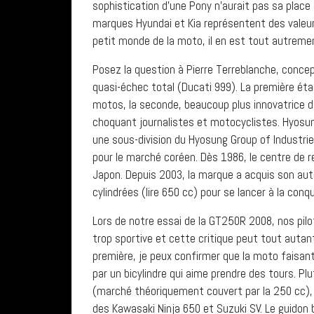
sophistication d’une Pony n’aurait pas sa place
marques Hyundai et Kia représentent des valeur
petit monde de la moto, il en est tout autrem
Posez la question à Pierre Terreblanche, conce
quasi-échec total (Ducati 999). La première é
motos, la seconde, beaucoup plus innovatrice d
choquant journalistes et motocyclistes. Hyos
une sous-division du Hyosung Group of Industrie
pour le marché coréen. Dès 1986, le centre de
Japon. Depuis 2003, la marque a acquis son aut
cylindrées (lire 650 cc) pour se lancer à la co
Lors de notre essai de la GT250R 2008, nos pil
trop sportive et cette critique peut tout autant 
première, je peux confirmer que la moto faisant
par un bicylindre qui aime prendre des tours. P
(marché théoriquement couvert par la 250 cc),
des Kawasaki Ninja 650 et Suzuki SV. Le guidon b