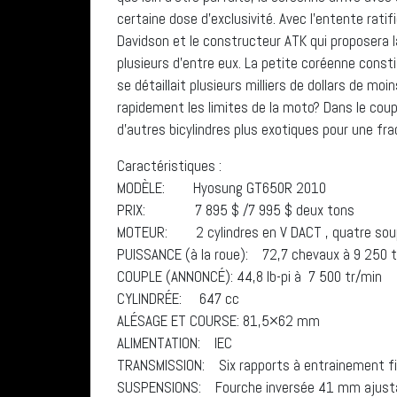
certaine dose d’exclusivité. Avec l’entente rati
Davidson et le constructeur ATK qui proposera
plusieurs d’entre eux. La petite coréenne constit
se détaillait plusieurs milliers de dollars de moi
rapidement les limites de la moto? Dans le coup 
d’autres bicylindres plus exotiques pour une frac
Caractéristiques :
MODÈLE: Hyosung GT650R 2010
PRIX: 7 895 $ /7 995 $ deux tons
MOTEUR: 2 cylindres en V DACT , quatre soupape
PUISSANCE (à la roue): 72,7 chevaux à 9 250 t
COUPLE (ANNONCÉ): 44,8 lb-pi à 7 500 tr/min
CYLINDRÉE: 647 cc
ALÉSAGE ET COURSE: 81,5×62 mm
ALIMENTATION: IEC
TRANSMISSION: Six rapports à entrainement fin
SUSPENSIONS: Fourche inversée 41 mm ajusta