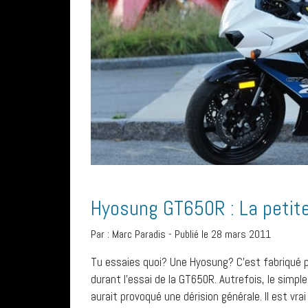
Hyosung GT650R : La petite
Par :
Marc Paradis
-
Publié le 28 mars 2011
Tu essaies quoi? Une Hyosung? C’est fabriqué 
durant l’essai de la GT650R. Autrefois, le simp
aurait provoqué une dérision générale. Il est vra