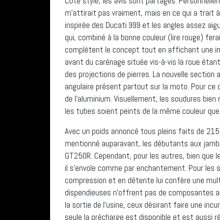
Côté style, les avis sont partagés. Personnellem
m’attirait pas vraiment, mais en ce qui a trait à 
inspirée des Ducati 999 et les angles assez aig
qui, combiné à la bonne couleur (lire rouge) fer
complètent le concept tout en affichant une ima
avant du carénage située vis-à-vis la roue étant
des projections de pierres. La nouvelle section 
angulaire présent partout sur la moto. Pour ce qu
de l’aluminium. Visuellement, les soudures bien
les tubes soient peints de la même couleur que l
Avec un poids annoncé tous pleins faits de 215
mentionné auparavant, les débutants aux jambe
GT250R. Cependant, pour les autres, bien que le
il s’envole comme par enchantement. Pour les 
compression et en détente lui confère une mul
dispendieuses n’offrent pas de composantes aus
la sortie de l’usine, ceux désirant faire une incu
seule la précharge est disponible et est aussi