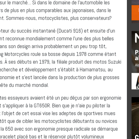
 sur le marché… Si dans le domaine de l’automobile les
s de plus en plus comparables aux japonaises, dans le
ent. Sommes-nous, motocyclistes, plus conservateurs?
pteur du succès instantané (Ducati 916) et ensuite d’un
tant reconnue mondialement comme l’une des plus belles
ans son design arriva probablement un peu trop tôt,
ung Motorcycles roule sa bosse depuis 1978 comme étant
s. À ses débuts en 1979, la filiale produit des motos Suzuki
 recherche et développement s’établit à Hamamatsu, au
onomie et s’est lancée dans la production de plus grosses
nquête du marché mondial.
otes essayeurs avaient été un peu déçus par son ergonomie
s’appliquer à la GT650R. Bien que je n’aie pu piloter la
 l’objet de cet essai vise les adeptes de sportives mues
lutôt que de cibler les motocyclistes débutants ou novices
 la 650 avec son ergonomie presque radicale se démarque
racelet placé bas et le réservoir plutôt volumineux