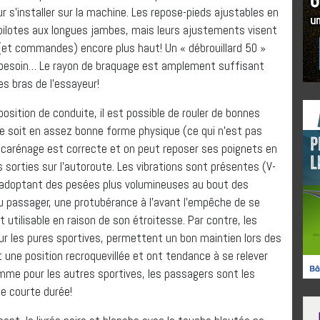
 s’installer sur la machine. Les repose-pieds ajustables en
s pilotes aux longues jambes, mais leurs ajustements visent
s (et commandes) encore plus haut! Un « débrouillard 50 »
 besoin… Le rayon de braquage est amplement suffisant
es bras de l’essayeur!
position de conduite, il est possible de rouler de bonnes
ote soit en assez bonne forme physique (ce qui n’est pas
e carénage est correcte et on peut reposer ses poignets en
 sorties sur l’autoroute. Les vibrations sont présentes (V-
n adoptant des pesées plus volumineuses au bout des
au passager, une protubérance à l’avant l’empêche de se
t utilisable en raison de son étroitesse. Par contre, les
r les pures sportives, permettent un bon maintien lors des
une position recroquevillée et ont tendance à se relever
me pour les autres sportives, les passagers sont les
de courte durée!