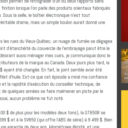
sion permet de rétrograder d’un ou deux rapports sans
finition lorsque l’on parle des produits orientaux fabriqués
Sous la selle, le boîtier électronique n’est tout
véritable drame, mais un simple boulon aurait donné une
ns les rues du Vieux-Québec, un nuage de fumée se dégagea
int d’étanchéité du couvercle de l’embrayage parut être le
désirant aussi ménager mes cuirs, je communiquai donc le
tributeurs de la marque au Canada. Deux jours plus tard, la
$ ayant été changée. En fait, le joint semble avoir été
filet d’huile. Est-ce que cet épisode a miné ma confiance
 et la rapidité d’exécution du conseiller technique, de
t de quelques années se faire malmener en piste par le
essai, aucun problème ne fut noté.
100 $ de plus pour les modèles deux tons), la GT650R se
 $ et à la SV650 (qui offre l’ABS de série) à 9 499 $. Bien
 une garantie de deux ans, kilométrage illimité, et une