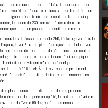
piste je ne me suis pas senti prêt à attaquer comme sur
0 mm avec étriers à quatre pistons s’acquittent très bien
r. La poignée présente six ajustements au lieu des cinq
’arrière, le disque de 230 mm avec étrier à deux pistons
ein arrière que lorsqu’un passager s’assoit sur la moto…
frères lors de l’essai du modèle 250, l’éclairage verdâtre le
 Disparu, le vert! Il a fait place à un ajustement clair avec
e. Les feux de détresse sont de série ainsi qu’un centre
rloge, etc. Le compte-tours est quant à lui analogique, ce
ste. L’indicateur de vitesse m’a semblé quelque peu
me donnait à 118 km/h. À cette vitesse, le petit moulin
 prêt à bondir. Pour profiter de toute sa puissance, il est
née.
motos plus puissantes et disposant de plus grandes
 deuxième tour de poignée complété, le moteur se réveille et
provenant du Twin à 90 degrés. Pour les occasions