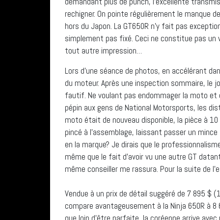
demandant plus de punch, l’excellente transmis
rechigner. On pointe régulièrement le manque de 
hors du Japon. La GT650R n’y fait pas exception. 
simplement pas fixé. Ceci ne constitue pas un 
tout autre impression…
Lors d’une séance de photos, en accélérant da
du moteur. Après une inspection sommaire, le jo
fautif. Ne voulant pas endommager la moto et 
pépin aux gens de National Motorsports, les dis
moto était de nouveau disponible, la pièce à 10 
pincé à l’assemblage, laissant passer un mince 
en la marque? Je dirais que le professionnalisme
même que le fait d’avoir vu une autre GT datan
même conseiller me rassura. Pour la suite de l’
Vendue à un prix de détail suggéré de 7 895 $ (
compare avantageusement à la Ninja 650R à 8 699
que loin d’être parfaite, la coréenne arrive avec