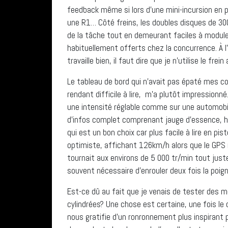
feedback même si lors d’une mini-incursion en 
une R1… Côté freins, les doubles disques de 30
de la tâche tout en demeurant faciles à module
habituellement offerts chez la concurrence. À l
travaille bien, il faut dire que je n’utilise le fr
Le tableau de bord qui n’avait pas épaté mes con
rendant difficile à lire, m’a plutôt impressionné.
une intensité réglable comme sur une automobil
d’infos complet comprenant jauge d’essence, ho
qui est un bon choix car plus facile à lire en pi
optimiste, affichant 126km/h alors que le GPS 
tournait aux environs de 5 000 tr/min tout juste
souvent nécessaire d’enrouler deux fois la poig
Est-ce dû au fait que je venais de tester des 
cylindrées? Une chose est certaine, une fois le
nous gratifie d’un ronronnement plus inspirant 