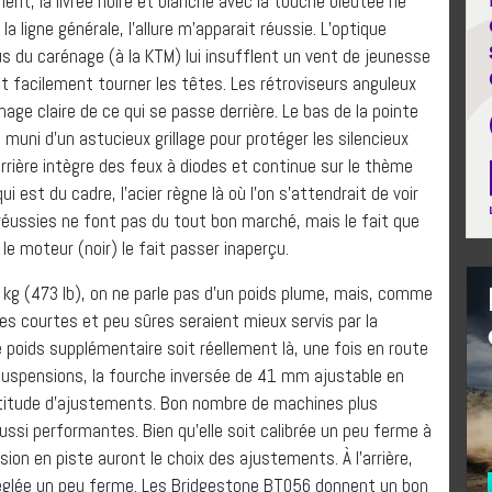
ent, la livrée noire et blanche avec la touche bleutée ne
la ligne générale, l’allure m’apparait réussie. L’optique
us du carénage (à la KTM) lui insufflent un vent de jeunesse
ait facilement tourner les têtes. Les rétroviseurs anguleux
ge claire de ce qui se passe derrière. Le bas de la pointe
 muni d’un astucieux grillage pour protéger les silencieux
arrière intègre des feux à diodes et continue sur le thème
i est du cadre, l’acier règne là où l’on s’attendrait de voir
 réussies ne font pas du tout bon marché, mais le fait que
e moteur (noir) le fait passer inaperçu.
 kg (473 lb), on ne parle pas d’un poids plume, mais, comme
s courtes et peu sûres seraient mieux servis par la
 poids supplémentaire soit réellement là, une fois en route
suspensions, la fourche inversée de 41 mm ajustable en
titude d’ajustements. Bon nombre de machines plus
si performantes. Bien qu’elle soit calibrée un peu ferme à
rsion en piste auront le choix des ajustements. À l’arrière,
 réglée un peu ferme. Les Bridgestone BT056 donnent un bon