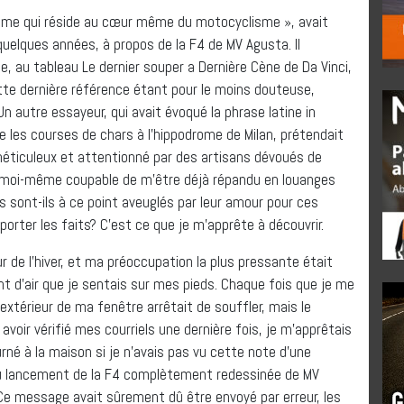
isme qui réside au cœur même du motocyclisme », avait
 quelques années, à propos de la F4 de MV Agusta. Il
ne, au tableau Le dernier souper a Dernière Cène de Da Vinci,
ette dernière référence étant pour le moins douteuse,
Un autre essayeur, qui avait évoqué la phrase latine in
e les courses de chars à l’hippodrome de Milan, prétendait
méticuleux et attentionné par des artisans dévoués de
uis moi-même coupable de m’être déjà répandu en louanges
 sont-ils à ce point aveuglés par leur amour pour ces
rter les faits? C’est ce que je m’apprête à découvrir.
r de l’hiver, et ma préoccupation la plus pressante était
nt d’air que je sentais sur mes pieds. Chaque fois que je me
extérieur de ma fenêtre arrêtait de souffler, mais le
 avoir vérifié mes courriels une dernière fois, je m’apprêtais
urné à la maison si je n’avais pas vu cette note d’une
e au lancement de la F4 complètement redessinée de MV
Ce message avait sûrement dû être envoyé par erreur, les