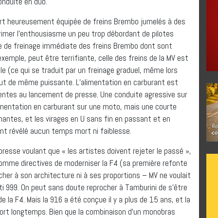
nduite en duo.
est fort heureusement équipée de freins Brembo jumelés à des
primer l’enthousiasme un peu trop débordant de pilotes
rce de freinage immédiate des freins Brembo dont sont
mple, peut être terrifiante, celle des freins de la MV est
ale (ce qui se traduit par un freinage graduel, même lors
tout de même puissante. L’alimentation en carburant est
ntes au lancement de presse. Une conduite agressive sur
limentation en carburant sur une moto, mais une courte
nantes, et les virages en U sans fin en passant et en
ont révélé aucun temps mort ni faiblesse.
presse voulant que « les artistes doivent rejeter le passé »,
comme directives de moderniser la F4 (sa première refonte
er à son architecture ni à ses proportions – MV ne voulait
ti 999. On peut sans doute reprocher à Tamburini de s’être
 la F4. Mais la 916 a été conçue il y a plus de 15 ans, et la
ort longtemps. Bien que la combinaison d’un monobras