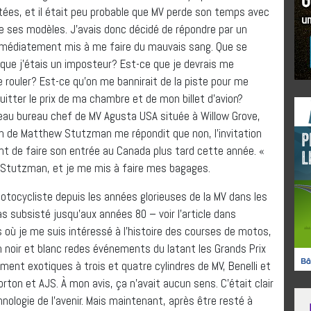
tées, et il était peu probable que MV perde son temps avec
e ses modèles. J’avais donc décidé de répondre par un
 immédiatement mis à me faire du mauvais sang. Que se
it que j’étais un imposteur? Est-ce que je devrais me
rouler? Est-ce qu’on me bannirait de la piste pour me
itter le prix de ma chambre et de mon billet d’avion?
à leau bureau chef de MV Agusta USA située à Willow Grove,
m de Matthew Stutzman me répondit que non, l’invitation
oint de faire son entrée au Canada plus tard cette année. «
M. Stutzman, et je me mis à faire mes bagages.
tocycliste depuis les années glorieuses de la MV dans les
as subsisté jusqu’aux années 80 – voir l’article dans
is où je me suis intéressé à l’histoire des courses de motos,
en noir et blanc redes événements du latant les Grands Prix
ent exotiques à trois et quatre cylindres de MV, Benelli et
rton et AJS. À mon avis, ça n’avait aucun sens. C’était clair
nologie de l’avenir. Mais maintenant, après être resté à