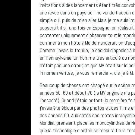
invitations à des lancements étant très convoi
une revue dans un pays où il ne vendait aucun d
simple oui, puis de m’en aller. Mais je me suis
passerait-il si, une fois en Espagne, on réalisa
contenter uniquement d’observer tout le monde 
confiner à mon hôtel? Me demanderait-on d’acqu
Comme j’avais la trouille, je décidai d’appeler 
en Pennsylvanie. Un homme très articulé du no
n’était pas une erreur, et que MV était sur le p
In nomen veritas, je vous remercie », dis-je à 
Beaucoup de choses ont changé sur la scène mo
années 50, 60 et début 70 (la MV originale n’a p
l’encadré). Quand j’étais enfant, la première fo
j’avais été ébloui par des photos et des films 
des années 50. Aux côtés des motos incroyablem
Mondial, prenaient place les monocylindres de No
que la technologie d’antan se mesurait à la tech