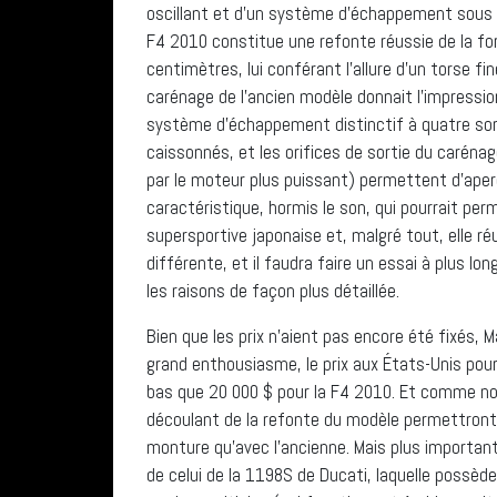
oscillant et d’un système d’échappement sous la 
F4 2010 constitue une refonte réussie de la for
centimètres, lui conférant l’allure d’un torse f
carénage de l’ancien modèle donnait l’impression
système d’échappement distinctif à quatre sort
caissonnés, et les orifices de sortie du carénag
par le moteur plus puissant) permettent d’aperc
caractéristique, hormis le son, qui pourrait pe
supersportive japonaise et, malgré tout, elle r
différente, et il faudra faire un essai à plus lo
les raisons de façon plus détaillée.
Bien que les prix n’aient pas encore été fixés, 
grand enthousiasme, le prix aux États-Unis pour
bas que 20 000 $ pour la F4 2010. Et comme nou
découlant de la refonte du modèle permettront 
monture qu’avec l’ancienne. Mais plus important
de celui de la 1198S de Ducati, laquelle possè