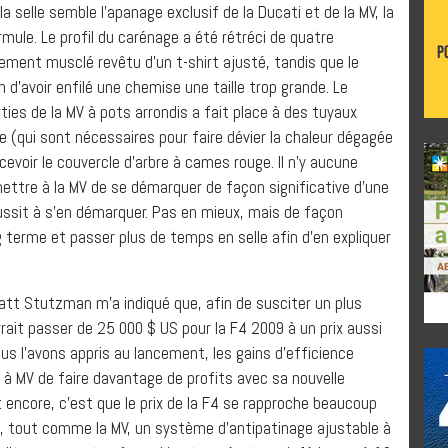
selle semble l’apanage exclusif de la Ducati et de la MV, la
mule. Le profil du carénage a été rétréci de quatre
inement musclé revêtu d’un t-shirt ajusté, tandis que le
 d’avoir enfilé une chemise une taille trop grande. Le
ies de la MV à pots arrondis a fait place à des tuyaux
e (qui sont nécessaires pour faire dévier la chaleur dégagée
evoir le couvercle d’arbre à cames rouge. Il n’y aucune
rmettre à la MV de se démarquer de façon significative d’une
éussit à s’en démarquer. Pas en mieux, mais de façon
ng terme et passer plus de temps en selle afin d’en expliquer
Matt Stutzman m’a indiqué que, afin de susciter un plus
rait passer de 25 000 $ US pour la F4 2009 à un prix aussi
s l’avons appris au lancement, les gains d’efficience
à MV de faire davantage de profits avec sa nouvelle
 encore, c’est que le prix de la F4 se rapproche beaucoup
de, tout comme la MV, un système d’antipatinage ajustable à