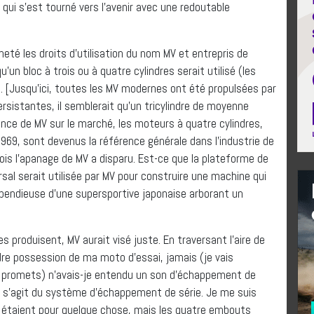
qui s’est tourné vers l’avenir avec une redoutable
heté les droits d’utilisation du nom MV et entrepris de
u’un bloc à trois ou à quatre cylindres serait utilisé (les
). [Jusqu’ici, toutes les MV modernes ont été propulsées par
rsistantes, il semblerait qu’un tricylindre de moyenne
ence de MV sur le marché, les moteurs à quatre cylindres,
969, sont devenus la référence générale dans l’industrie de
fois l’apanage de MV a disparu. Est-ce que la plateforme de
sal serait utilisée par MV pour construire une machine qui
pendieuse d’une supersportive japonaise arborant un
s produisent, MV aurait visé juste. En traversant l’aire de
dre possession de ma moto d’essai, jamais (je vais
le promets) n’avais-je entendu un son d’échappement de
il s’agit du système d’échappement de série. Je me suis
étaient pour quelque chose, mais les quatre embouts