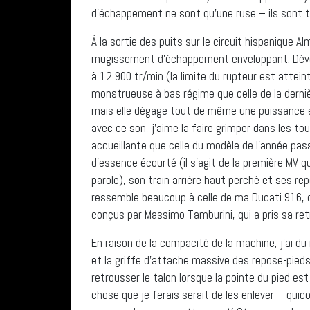
d’échappement ne sont qu’une ruse – ils sont t
À la sortie des puits sur le circuit hispanique 
mugissement d’échappement enveloppant. Dével
à 12 900 tr/min (la limite du rupteur est attei
monstrueuse à bas régime que celle de la derni
mais elle dégage tout de même une puissance ef
avec ce son, j’aime la faire grimper dans les to
accueillante que celle du modèle de l’année pass
d’essence écourté (il s’agit de la première MV que
parole), son train arrière haut perché et ses re
ressemble beaucoup à celle de ma Ducati 916, c
conçus par Massimo Tamburini, qui a pris sa re
En raison de la compacité de la machine, j’ai du
et la griffe d’attache massive des repose-pieds 
retrousser le talon lorsque la pointe du pied est
chose que je ferais serait de les enlever – qu