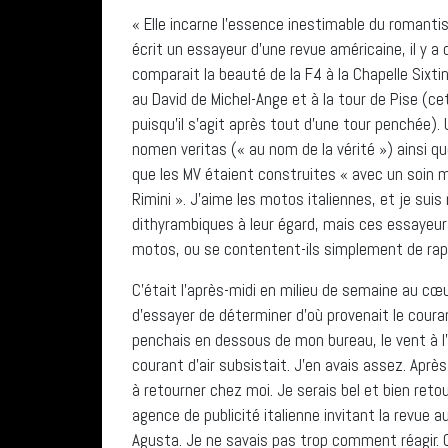
« Elle incarne l’essence inestimable du romant
écrit un essayeur d’une revue américaine, il y a
comparait la beauté de la F4 à la Chapelle Sixti
au David de Michel-Ange et à la tour de Pise (c
puisqu’il s’agit après tout d’une tour penchée). 
nomen veritas (« au nom de la vérité ») ainsi qu
que les MV étaient construites « avec un soin 
Rimini ». J’aime les motos italiennes, et je s
dithyrambiques à leur égard, mais ces essayeurs
motos, ou se contentent-ils simplement de rappo
C’était l’après-midi en milieu de semaine au cœu
d’essayer de déterminer d’où provenait le coura
penchais en dessous de mon bureau, le vent à l’
courant d’air subsistait. J’en avais assez. Après
à retourner chez moi. Je serais bel et bien reto
agence de publicité italienne invitant la revu
Agusta. Je ne savais pas trop comment réagir. 