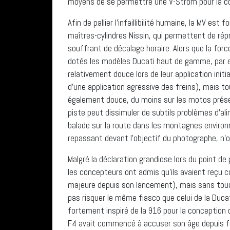
moyens de se permettre une V-Strom pour la co
Afin de pallier l’infaillibilité humaine, la MV 
maîtres-cylindres Nissin, qui permettent de ré
souffrant de décalage horaire. Alors que la fo
dotés les modèles Ducati haut de gamme, par exe
relativement douce lors de leur application initi
d’une application agressive des freins), mais 
également douce, du moins sur les motos prése
piste peut dissimuler de subtils problèmes d’a
balade sur la route dans les montagnes environ
repassant devant l’objectif du photographe, n’
Malgré la déclaration grandiose lors du point de 
les concepteurs ont admis qu’ils avaient reçu 
majeure depuis son lancement), mais sans touch
pas risquer le même fiasco que celui de la Duca
fortement inspiré de la 916 pour la conception de
F4 avait commencé à accuser son âge depuis f