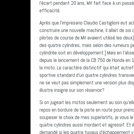
l’écart pendant 20 ans, MV fait face à un passé 
efficacité.
Après que l’impresario Claudio Castiglioni eut ac
construire une nouvelle machine, il allait de soi q
pilotes de course de MV avaient utilisé les deux
des quatre cylindres, mais selon des rumeurs pe
cylindrée soit en développement.] Mais en l’abs
depuis le lancement de la CB 750 de Honda en 1
la moto. Le caractère distinctif qui était autre
sportive standard d’un quatre cylindres transver
ne se veut pas simplement une version plus dis
illustre insigne sur son réservoir?
Si on jugeait les motos seulement au son qu’elle
repos en bordure de la piste en route pour pren
soupeser le choix de mes superlatifs, je vous 
quatre cylindres aussi mordant et agressif. Et 
demandé si les quatre tuyaux d’échappement y 