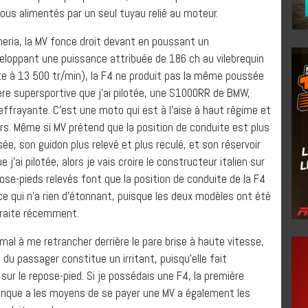
ous alimentés par un seul tuyau relié au moteur.
Almeria, la MV fonce droit devant en poussant un
oppant une puissance attribuée de 186 ch au vilebrequin
nte à 13 500 tr/min), la F4 ne produit pas la même poussée
ère supersportive que j’ai pilotée, une S1000RR de BMW,
frayante. C’est une moto qui est à l’aise à haut régime et
urs. Même si MV prétend que la position de conduite est plus
ée, son guidon plus relevé et plus reculé, et son réservoir
 j’ai pilotée, alors je vais croire le constructeur italien sur
pose-pieds relevés font que la position de conduite de la F4
e qui n’a rien d’étonnant, puisque les deux modèles ont été
traite récemment.
 mal à me retrancher derrière le pare brise à haute vitesse,
du passager constitue un irritant, puisqu’elle fait
 sur le repose-pied. Si je possédais une F4, la première
iconque a les moyens de se payer une MV a également les