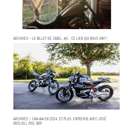
ARCHIVES – LE BILLET DE ZABEL. AH… CE LIEN QUI NOUS UNIT !
ARCHIVES – CAN-AM EN 2024, ET PLUS. ENTREVUE AVEC JOSÉ
BOISJOLI, PDG, BRP.