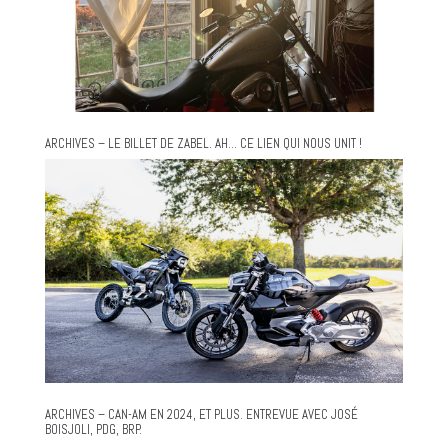
ARCHIVES – LE BILLET DE ZABEL. AH… CE LIEN QUI NOUS UNIT !
ARCHIVES – CAN-AM EN 2024, ET PLUS. ENTREVUE AVEC JOSÉ
BOISJOLI, PDG, BRP.