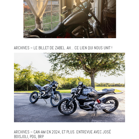
ARCHIVES – LE BILLET DE ZABEL. AH… CE LIEN QUI NOUS UNIT !
ARCHIVES – CAN-AM EN 2024, ET PLUS. ENTREVUE AVEC JOSÉ
BOISJOLI, PDG, BRP.